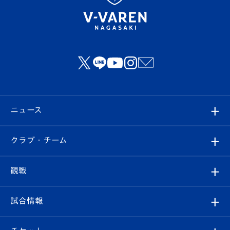
ニュース
すべて
クラブ・チーム
トップチーム
クラブプロフィール
観戦
クラブ
フィロソフィー
観戦ルール
試合情報
試合情報
クラブ概要
観戦ツアー
試合日程/結果