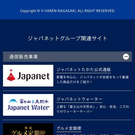
ホームタウン活動
Copyright © V-VAREN NAGASAKI. ALL RIGHT RESERVED.
ジャパネットグループ関連サイト
通信販売事業
ジャパネットたかた公式通販
家電を中心に、ジャパネットが自信をもって厳選
した商品だけをご紹介！
ジャパネットウォーター
上質な「富士山の天然水」。安心・安全、こだわ
りのウォーターサーバー
グルメ定期便