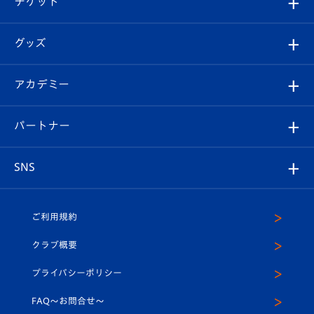
チケット
ファンクラブ
エンブレム紹介
はじめての観戦ガイド
順位表
チケット
グッズ
チケット
選手プロフィール
Revive Team
フォトギャラリー
シーズンシート
オンラインショップ
アカデミー
イベント
スタッフプロフィール
スタジアムへのアクセス
スタジアムグルメ
V-LOVERS（ファンクラブ）
2026-27ユニフォーム
メディア
育成からのお知らせ
パートナー
マスコット紹介
ヴィヴィくんの長崎おもてなしガイド
はじめての観戦ガイド
プレイヤーズスイート
店舗情報
グッズ
アカデミー
チームスケジュール
V-EXPRESS
パートナー企業一覧
SNS
（ユニフォーム入場）
ホームタウン
U-18
クラブハウス（練習場）
パートナー募集
公式Twitter
ご利用規約
アカデミー
U-15
応援メディア
法人限定 VIP BOX
ヴィヴィくんインスタグラム
クラブ概要
スクール
U-12
メディア出演情報
プライバシーポリシー
公式LINE＠
スクール
FAQ〜お問合せ〜
平和祈念活動
Youtube公式チャンネル