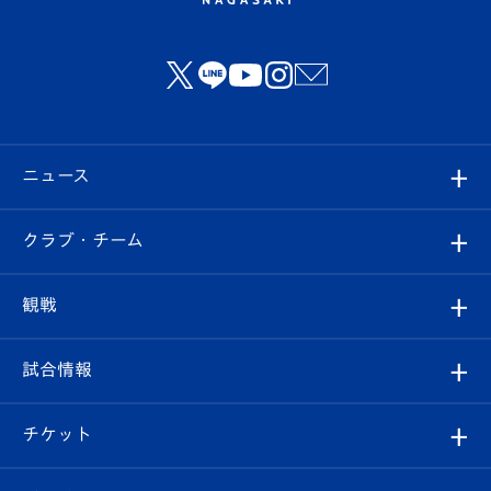
ニュース
すべて
クラブ・チーム
トップチーム
クラブプロフィール
観戦
クラブ
フィロソフィー
観戦ルール
試合情報
試合情報
クラブ概要
観戦ツアー
試合日程/結果
チケット
ファンクラブ
エンブレム紹介
はじめての観戦ガイド
順位表