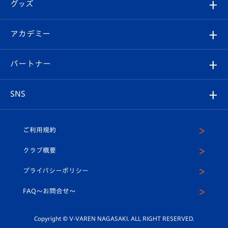
チケット
グッズ
チケット
選手プロフィール
Revive Team
フォトギャラリー
シーズンシート
オンラインショップ
アカデミー
イベント
スタッフプロフィール
スタジアムへのアクセス
スタジアムグルメ
V-LOVERS（ファンクラブ）
2026-27ユニフォーム
メディア
育成からのお知らせ
パートナー
マスコット紹介
ヴィヴィくんの長崎おもてなしガイド
はじめての観戦ガイド
プレイヤーズスイート
店舗情報
グッズ
アカデミー
チームスケジュール
V-EXPRESS
パートナー企業一覧
SNS
（ユニフォーム入場）
ホームタウン
U-18
クラブハウス（練習場）
パートナー募集
公式Twitter
ご利用規約
アカデミー
U-15
応援メディア
法人限定 VIP BOX
ヴィヴィくんインスタグラム
クラブ概要
スクール
U-12
メディア出演情報
プライバシーポリシー
公式LINE＠
スクール
FAQ〜お問合せ〜
平和祈念活動
Youtube公式チャンネル
ホームタウン活動
Copyright © V-VAREN NAGASAKI. ALL RIGHT RESERVED.