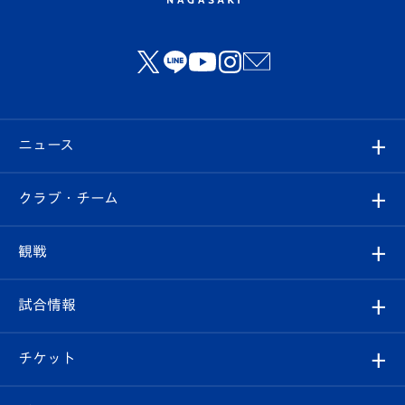
ニュース
すべて
クラブ・チーム
トップチーム
クラブプロフィール
観戦
クラブ
フィロソフィー
観戦ルール
試合情報
試合情報
クラブ概要
観戦ツアー
試合日程/結果
チケット
ファンクラブ
エンブレム紹介
はじめての観戦ガイド
順位表