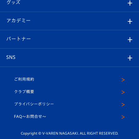
チケット
グッズ
チケット
選手プロフィール
Revive Team
フォトギャラリー
シーズンシート
オンラインショップ
アカデミー
イベント
スタッフプロフィール
スタジアムへのアクセス
スタジアムグルメ
V-LOVERS（ファンクラブ）
2026-27ユニフォーム
メディア
育成からのお知らせ
パートナー
マスコット紹介
ヴィヴィくんの長崎おもてなしガイド
はじめての観戦ガイド
プレイヤーズスイート
店舗情報
グッズ
アカデミー
チームスケジュール
V-EXPRESS
パートナー企業一覧
SNS
（ユニフォーム入場）
ホームタウン
U-18
クラブハウス（練習場）
パートナー募集
公式Twitter
ご利用規約
アカデミー
U-15
応援メディア
法人限定 VIP BOX
ヴィヴィくんインスタグラム
クラブ概要
スクール
U-12
メディア出演情報
プライバシーポリシー
公式LINE＠
スクール
FAQ〜お問合せ〜
平和祈念活動
Youtube公式チャンネル
ホームタウン活動
Copyright © V-VAREN NAGASAKI. ALL RIGHT RESERVED.