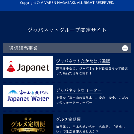
ホームタウン活動
Copyright © V-VAREN NAGASAKI. ALL RIGHT RESERVED.
ジャパネットグループ関連サイト
通信販売事業
ジャパネットたかた公式通販
家電を中心に、ジャパネットが自信をもって厳選
した商品だけをご紹介！
ジャパネットウォーター
上質な「富士山の天然水」。安心・安全、こだわ
りのウォーターサーバー
グルメ定期便
毎月届く、日本各地の名物・名産品。「美味し
い」で生活を変えませんか？