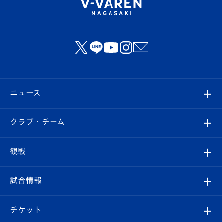
ニュース
すべて
クラブ・チーム
トップチーム
クラブプロフィール
観戦
クラブ
フィロソフィー
観戦ルール
試合情報
試合情報
クラブ概要
観戦ツアー
試合日程/結果
チケット
ファンクラブ