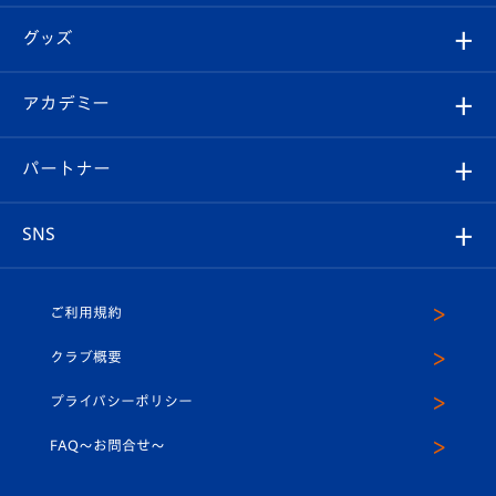
エンブレム紹介
はじめての観戦ガイド
順位表
チケット
グッズ
チケット
選手プロフィール
Revive Team
フォトギャラリー
シーズンシート
オンラインショップ
アカデミー
イベント
スタッフプロフィール
スタジアムへのアクセス
スタジアムグルメ
V-LOVERS（ファンクラブ）
2026-27ユニフォーム
メディア
育成からのお知らせ
パートナー
マスコット紹介
ヴィヴィくんの長崎おもてなしガイド
はじめての観戦ガイド
プレイヤーズスイート
店舗情報
グッズ
アカデミー
チームスケジュール
V-EXPRESS
パートナー企業一覧
SNS
（ユニフォーム入場）
ホームタウン
U-18
クラブハウス（練習場）
パートナー募集
公式Twitter
ご利用規約
アカデミー
U-15
応援メディア
法人限定 VIP BOX
ヴィヴィくんインスタグラム
クラブ概要
スクール
U-12
メディア出演情報
プライバシーポリシー
公式LINE＠
スクール
FAQ〜お問合せ〜
平和祈念活動
Youtube公式チャンネル