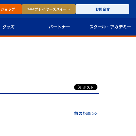
ン
ショップ
プレイヤーズ
スイート
お問合せ
グッズ
パートナー
スクール・
アカデミー
インショップ
パートナー企業一覧
アカデミー
-27ユニフォー
パートナー募集
U-18
法人限定 VIP BOX
U-15
報
U-12
スクール
前の記事 >>