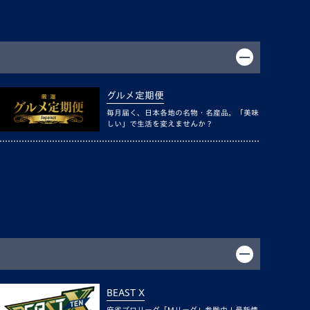
グルメ定期便
毎月届く、日本各地の名物・名産品。「美味
しい」で生活を変えませんか？
BEAST X
麻雀プロリーグ「Mリーグ」参戦中！最新情