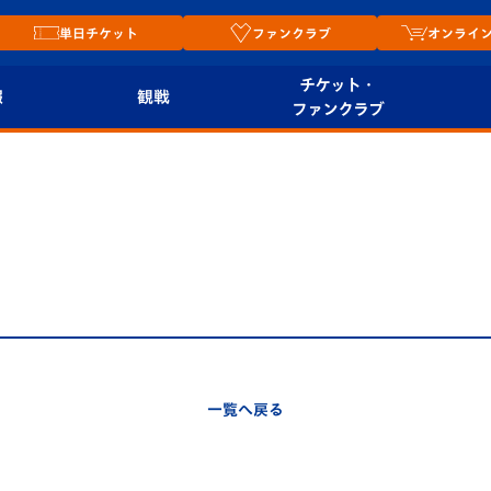
単日チケット
ファンクラブ
オンライ
チケット・
報
観戦
ファンクラブ
観戦ルール
チケット
オンラ
はじめての観戦ガイ
シーズンシート
2026
ド
ム
プレイヤーズスイート
Revive Team
店舗情
関連
V-LOVERS（ファン
スタジアムへのアク
クラブ）
セス
リー
一覧へ戻る
ヴィヴィくんの長崎
ルメ
おもてなしガイド