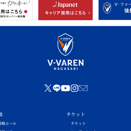
戦
チケット
観戦ルール
チケット