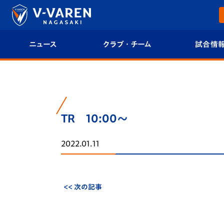
ニュース
クラブ・チーム
試合情
すべて
クラブプロフィール
試合日程/結果
トップチーム
フィロソフィー
試合情報
TR 10:00～
クラブ
クラブ概要
順位表
2022.01.11
試合情報
エンブレム紹介
U-21 Jリーグ
ファンクラブ
選手プロフィール
フォトギャラ
<< 次の記事
チケット
スタッフプロフィール
スタジアムグ