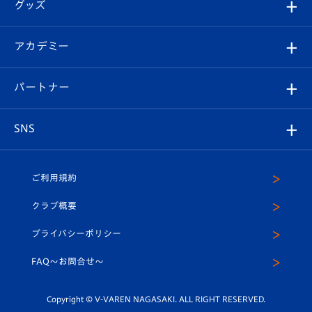
チケット
グッズ
チケット
選手プロフィール
Revive Team
フォトギャラリー
シーズンシート
オンラインショップ
アカデミー
イベント
スタッフプロフィール
スタジアムへのアクセス
スタジアムグルメ
V-LOVERS（ファンクラブ）
2026-27ユニフォーム
メディア
育成からのお知らせ
パートナー
マスコット紹介
ヴィヴィくんの長崎おもてなしガイド
はじめての観戦ガイド
プレイヤーズスイート
店舗情報
グッズ
アカデミー
チームスケジュール
V-EXPRESS
パートナー企業一覧
SNS
（ユニフォーム入場）
ホームタウン
U-18
クラブハウス（練習場）
パートナー募集
公式Twitter
ご利用規約
アカデミー
U-15
応援メディア
法人限定 VIP BOX
ヴィヴィくんインスタグラム
クラブ概要
スクール
U-12
メディア出演情報
プライバシーポリシー
公式LINE＠
スクール
FAQ〜お問合せ〜
平和祈念活動
Youtube公式チャンネル
ホームタウン活動
Copyright © V-VAREN NAGASAKI. ALL RIGHT RESERVED.