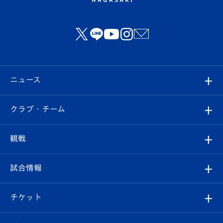
ニュース
すべて
クラブ・チーム
トップチーム
クラブプロフィール
観戦
クラブ
フィロソフィー
観戦ルール
試合情報
試合情報
クラブ概要
観戦ツアー
試合日程/結果
チケット
ファンクラブ
エンブレム紹介
はじめての観戦ガイド
順位表