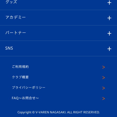
チケット
グッズ
チケット
選手プロフィール
Revive Team
フォトギャラリー
シーズンシート
オンラインショップ
アカデミー
イベント
スタッフプロフィール
スタジアムへのアクセス
スタジアムグルメ
V-LOVERS（ファンクラブ）
2026-27ユニフォーム
メディア
育成からのお知らせ
パートナー
マスコット紹介
ヴィヴィくんの長崎おもてなしガイド
はじめての観戦ガイド
プレイヤーズスイート
店舗情報
グッズ
アカデミー
チームスケジュール
V-EXPRESS
パートナー企業一覧
SNS
（ユニフォーム入場）
ホームタウン
U-18
クラブハウス（練習場）
パートナー募集
公式Twitter
ご利用規約
アカデミー
U-15
応援メディア
法人限定 VIP BOX
ヴィヴィくんインスタグラム
クラブ概要
スクール
U-12
メディア出演情報
プライバシーポリシー
公式LINE＠
スクール
FAQ〜お問合せ〜
平和祈念活動
Youtube公式チャンネル
ホームタウン活動
Copyright © V-VAREN NAGASAKI. ALL RIGHT RESERVED.