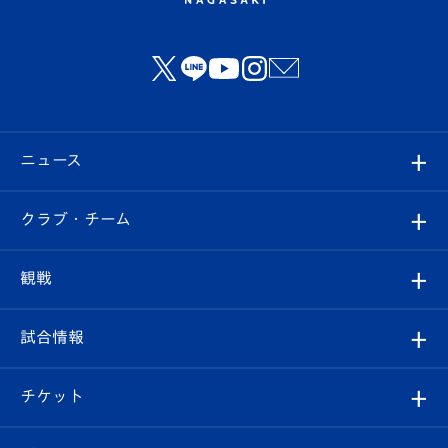
ニュース
すべて
クラブ・チーム
トップチーム
クラブプロフィール
観戦
クラブ
フィロソフィー
観戦ルール
試合情報
試合情報
クラブ概要
観戦ツアー
試合日程/結果
チケット
ファンクラブ
エンブレム紹介
はじめての観戦ガイド
順位表