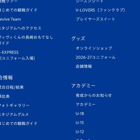
観戦ツアー
シーズンシート
はじめての観戦ガイド
V-LOVERS（ファンクラブ）
evive Team
プレイヤーズスイート
スタジアムへのアクセス
ヴィヴィくんの長崎おもてなし
グッズ
ガイド
オンラインショップ
-EXPRESS
2026-27ユニフォーム
（ユニフォーム入場）
店舗情報
合情報
アカデミー
試合日程/結果
育成からのお知らせ
順位表
アカデミー
フォトギャラリー
U-18
スタジアムグルメ
U-15
はじめての観戦ガイド
U-12