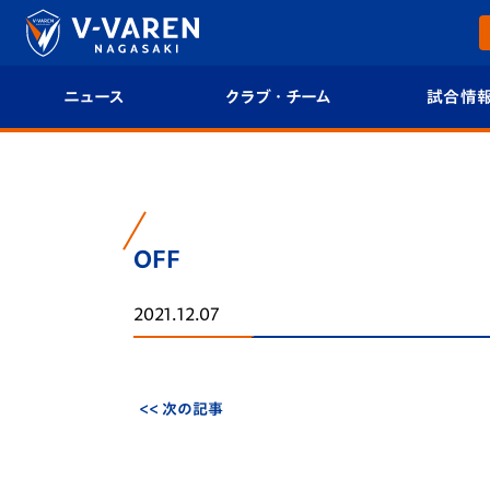
ニュース
クラブ・チーム
試合情
すべて
クラブプロフィール
試合日程/結果
トップチーム
フィロソフィー
試合情報
OFF
クラブ
クラブ概要
順位表
2021.12.07
試合情報
エンブレム紹介
U-21 Jリーグ
ファンクラブ
選手プロフィール
フォトギャラ
<< 次の記事
チケット
スタッフプロフィール
スタジアムグ