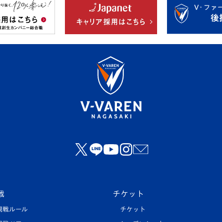
戦
チケット
観戦ルール
チケット