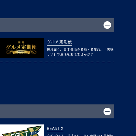
グルメ定期便
毎月届く、日本各地の名物・名産品。「美味
しい」で生活を変えませんか？
BEAST X
麻雀プロリーグ「Mリーグ」参戦中！最新情