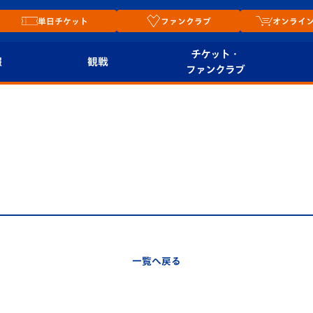
単日チケット
ファンクラブ
オンライ
チケット・
報
観戦
ファンクラブ
観戦ルール
チケット
オンラ
はじめての観戦ガイ
シーズンシート
2026
ド
ム
プレイヤーズスイート
Revive Team
店舗情
関連
V-LOVERS（ファン
スタジアムへのアク
クラブ）
セス
リー
一覧へ戻る
ヴィヴィくんの長崎
ルメ
おもてなしガイド