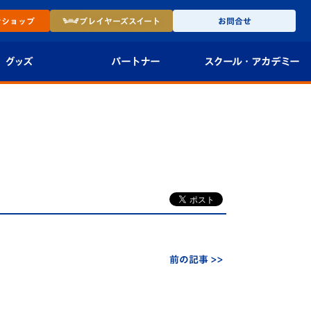
ン
ショップ
プレイヤーズ
スイート
お問合せ
グッズ
パートナー
スクール・
アカデミー
インショップ
パートナー企業一覧
アカデミー
-27ユニフォー
パートナー募集
U-18
法人限定 VIP BOX
U-15
報
U-12
スクール
前の記事 >>