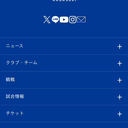
ニュース
すべて
クラブ・チーム
トップチーム
クラブプロフィール
観戦
クラブ
フィロソフィー
観戦ルール
試合情報
試合情報
クラブ概要
観戦ツアー
試合日程/結果
チケット
ファンクラブ
エンブレム紹介
はじめての観戦ガイド
順位表