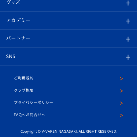
チケット
グッズ
チケット
選手プロフィール
Revive Team
フォトギャラリー
シーズンシート
オンラインショップ
アカデミー
イベント
スタッフプロフィール
スタジアムへのアクセス
スタジアムグルメ
V-LOVERS（ファンクラブ）
2026-27ユニフォーム
メディア
育成からのお知らせ
パートナー
マスコット紹介
ヴィヴィくんの長崎おもてなしガイド
はじめての観戦ガイド
プレイヤーズスイート
店舗情報
グッズ
アカデミー
チームスケジュール
V-EXPRESS
パートナー企業一覧
SNS
（ユニフォーム入場）
ホームタウン
U-18
クラブハウス（練習場）
パートナー募集
公式Twitter
ご利用規約
アカデミー
U-15
応援メディア
法人限定 VIP BOX
ヴィヴィくんインスタグラム
クラブ概要
スクール
U-12
メディア出演情報
プライバシーポリシー
公式LINE＠
スクール
FAQ〜お問合せ〜
平和祈念活動
Youtube公式チャンネル
ホームタウン活動
Copyright © V-VAREN NAGASAKI. ALL RIGHT RESERVED.