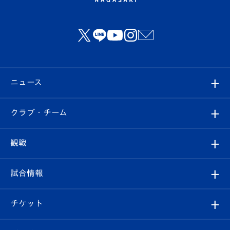
ニュース
すべて
クラブ・チーム
トップチーム
クラブプロフィール
観戦
クラブ
フィロソフィー
観戦ルール
試合情報
試合情報
クラブ概要
観戦ツアー
試合日程/結果
チケット
ファンクラブ
エンブレム紹介
はじめての観戦ガイド
順位表