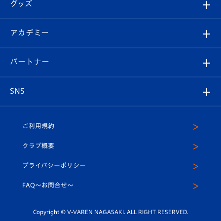
チケット
グッズ
チケット
選手プロフィール
Revive Team
フォトギャラリー
シーズンシート
オンラインショップ
アカデミー
イベント
スタッフプロフィール
スタジアムへのアクセス
スタジアムグルメ
V-LOVERS（ファンクラブ）
2026-27ユニフォーム
メディア
育成からのお知らせ
パートナー
マスコット紹介
ヴィヴィくんの長崎おもてなしガイド
はじめての観戦ガイド
プレイヤーズスイート
店舗情報
グッズ
アカデミー
チームスケジュール
V-EXPRESS
パートナー企業一覧
SNS
（ユニフォーム入場）
ホームタウン
U-18
クラブハウス（練習場）
パートナー募集
公式Twitter
ご利用規約
アカデミー
U-15
応援メディア
法人限定 VIP BOX
ヴィヴィくんインスタグラム
クラブ概要
スクール
U-12
メディア出演情報
プライバシーポリシー
公式LINE＠
スクール
FAQ〜お問合せ〜
平和祈念活動
Youtube公式チャンネル
ホームタウン活動
Copyright © V-VAREN NAGASAKI. ALL RIGHT RESERVED.