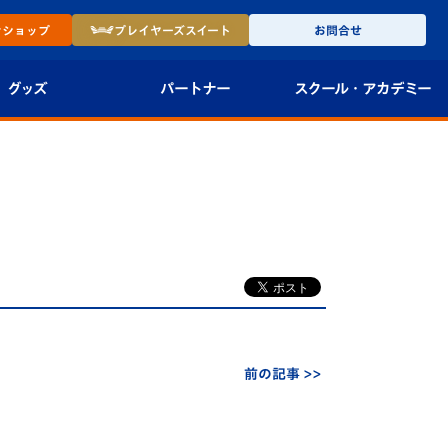
ン
ショップ
プレイヤーズ
スイート
お問合せ
グッズ
パートナー
スクール・
アカデミー
インショップ
パートナー企業一覧
アカデミー
-27ユニフォー
パートナー募集
U-18
法人限定 VIP BOX
U-15
報
U-12
スクール
前の記事 >>