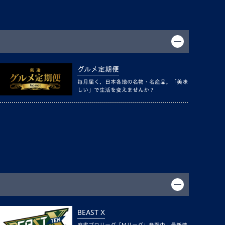
グルメ定期便
毎月届く、日本各地の名物・名産品。「美味
しい」で生活を変えませんか？
BEAST X
麻雀プロリーグ「Mリーグ」参戦中！最新情