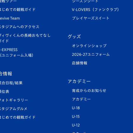
観戦ツアー
シーズンシート
はじめての観戦ガイド
V-LOVERS（ファンクラブ）
evive Team
プレイヤーズスイート
スタジアムへのアクセス
ヴィヴィくんの長崎おもてなし
グッズ
ガイド
オンラインショップ
-EXPRESS
2026-27ユニフォーム
（ユニフォーム入場）
店舗情報
合情報
アカデミー
試合日程/結果
育成からのお知らせ
順位表
アカデミー
フォトギャラリー
U-18
スタジアムグルメ
U-15
はじめての観戦ガイド
U-12