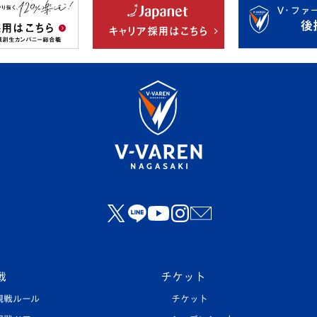
戦
チケット
観戦ルール
チケット