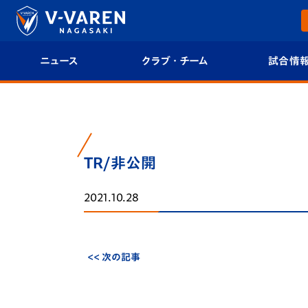
ニュース
クラブ・チーム
試合情
すべて
クラブプロフィール
試合日程/結果
トップチーム
フィロソフィー
試合情報
TR/非公開
クラブ
クラブ概要
順位表
2021.10.28
試合情報
エンブレム紹介
U-21 Jリーグ
ファンクラブ
選手プロフィール
フォトギャラ
<< 次の記事
チケット
スタッフプロフィール
スタジアムグ