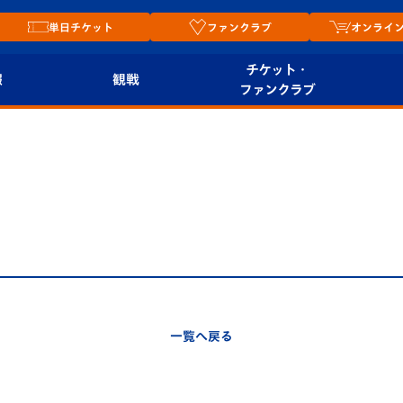
単日チケット
ファンクラブ
オンライ
チケット・
報
観戦
ファンクラブ
観戦ルール
チケット
オンラ
はじめての観戦ガイ
シーズンシート
2026
ド
ム
プレイヤーズスイート
Revive Team
店舗情
関連
V-LOVERS（ファン
スタジアムへのアク
クラブ）
セス
リー
一覧へ戻る
ヴィヴィくんの長崎
ルメ
おもてなしガイド