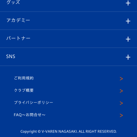
チケット
グッズ
チケット
選手プロフィール
Revive Team
フォトギャラリー
シーズンシート
オンラインショップ
アカデミー
イベント
スタッフプロフィール
スタジアムへのアクセス
スタジアムグルメ
V-LOVERS（ファンクラブ）
2026-27ユニフォーム
メディア
育成からのお知らせ
パートナー
マスコット紹介
ヴィヴィくんの長崎おもてなしガイド
はじめての観戦ガイド
プレイヤーズスイート
店舗情報
グッズ
アカデミー
チームスケジュール
V-EXPRESS
パートナー企業一覧
SNS
（ユニフォーム入場）
ホームタウン
U-18
クラブハウス（練習場）
パートナー募集
公式Twitter
ご利用規約
アカデミー
U-15
応援メディア
法人限定 VIP BOX
ヴィヴィくんインスタグラム
クラブ概要
スクール
U-12
メディア出演情報
プライバシーポリシー
公式LINE＠
スクール
FAQ〜お問合せ〜
平和祈念活動
Youtube公式チャンネル
ホームタウン活動
Copyright © V-VAREN NAGASAKI. ALL RIGHT RESERVED.