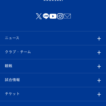
ニュース
すべて
クラブ・チーム
トップチーム
クラブプロフィール
観戦
クラブ
フィロソフィー
観戦ルール
試合情報
試合情報
クラブ概要
観戦ツアー
試合日程/結果
チケット
ファンクラブ
エンブレム紹介
はじめての観戦ガイド
順位表