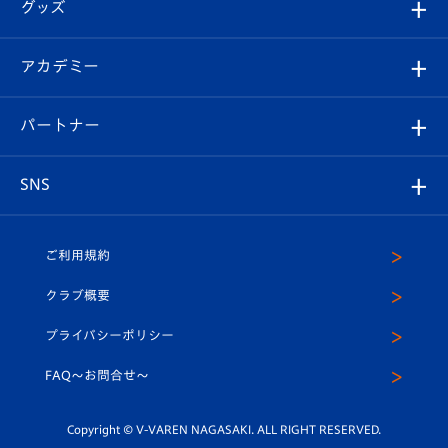
チケット
グッズ
チケット
選手プロフィール
Revive Team
フォトギャラリー
シーズンシート
オンラインショップ
アカデミー
イベント
スタッフプロフィール
スタジアムへのアクセス
スタジアムグルメ
V-LOVERS（ファンクラブ）
2026-27ユニフォーム
メディア
育成からのお知らせ
パートナー
マスコット紹介
ヴィヴィくんの長崎おもてなしガイド
はじめての観戦ガイド
プレイヤーズスイート
店舗情報
グッズ
アカデミー
チームスケジュール
V-EXPRESS
パートナー企業一覧
SNS
（ユニフォーム入場）
ホームタウン
U-18
クラブハウス（練習場）
パートナー募集
公式Twitter
ご利用規約
アカデミー
U-15
応援メディア
法人限定 VIP BOX
ヴィヴィくんインスタグラム
クラブ概要
スクール
U-12
メディア出演情報
プライバシーポリシー
公式LINE＠
スクール
FAQ〜お問合せ〜
平和祈念活動
Youtube公式チャンネル
ホームタウン活動
Copyright © V-VAREN NAGASAKI. ALL RIGHT RESERVED.