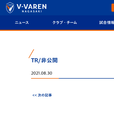
ニュース
クラブ・チーム
試合情
すべて
クラブプロフィール
試合日程/結果
トップチーム
フィロソフィー
試合情報
TR/非公開
クラブ
クラブ概要
順位表
2021.08.30
試合情報
エンブレム紹介
U-21 Jリーグ
ファンクラブ
選手プロフィール
フォトギャラ
<< 次の記事
チケット
スタッフプロフィール
スタジアムグ