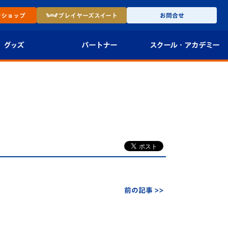
ン
ショップ
プレイヤーズ
スイート
お問合せ
グッズ
パートナー
スクール・
アカデミー
インショップ
パートナー企業一覧
アカデミー
-27ユニフォー
パートナー募集
U-18
法人限定 VIP BOX
U-15
報
U-12
スクール
前の記事 >>