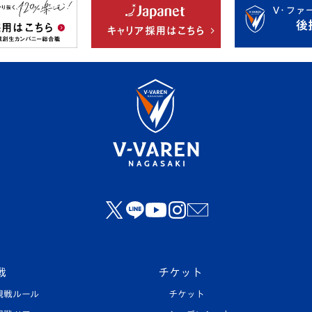
戦
チケット
観戦ルール
チケット