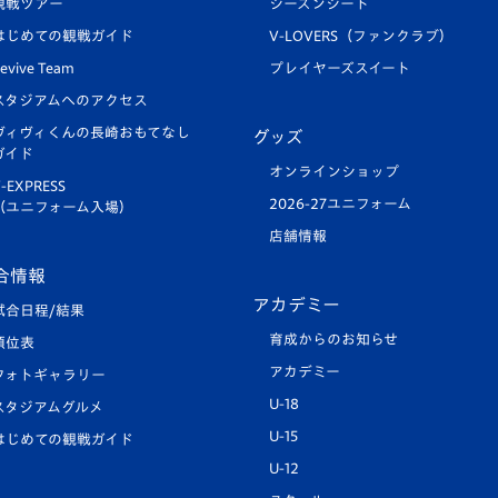
観戦ツアー
シーズンシート
はじめての観戦ガイド
V-LOVERS（ファンクラブ）
evive Team
プレイヤーズスイート
スタジアムへのアクセス
ヴィヴィくんの長崎おもてなし
グッズ
ガイド
オンラインショップ
-EXPRESS
2026-27ユニフォーム
（ユニフォーム入場）
店舗情報
合情報
アカデミー
試合日程/結果
育成からのお知らせ
順位表
アカデミー
フォトギャラリー
U-18
スタジアムグルメ
U-15
はじめての観戦ガイド
U-12