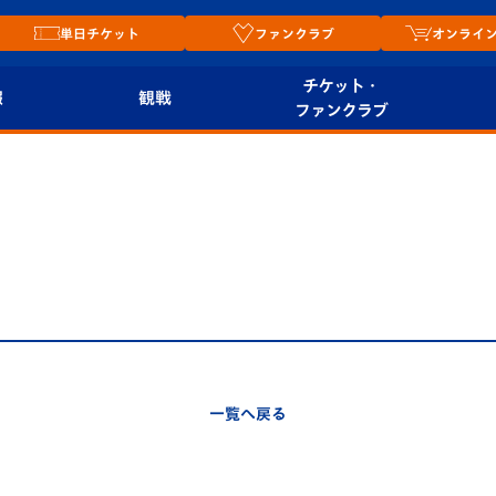
単日チケット
ファンクラブ
オンライ
チケット・
報
観戦
ファンクラブ
観戦ルール
チケット
オンラ
はじめての観戦ガイ
シーズンシート
2026
ド
ム
プレイヤーズスイート
Revive Team
店舗情
関連
V-LOVERS（ファン
スタジアムへのアク
クラブ）
セス
リー
一覧へ戻る
ヴィヴィくんの長崎
ルメ
おもてなしガイド