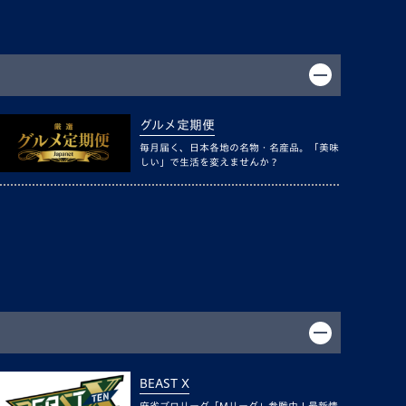
グルメ定期便
毎月届く、日本各地の名物・名産品。「美味
しい」で生活を変えませんか？
BEAST X
麻雀プロリーグ「Mリーグ」参戦中！最新情