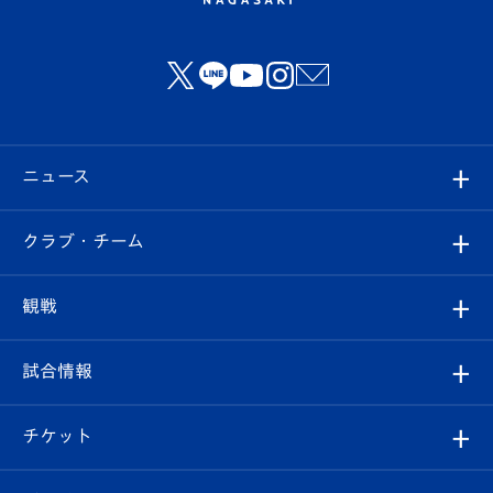
ニュース
すべて
クラブ・チーム
トップチーム
クラブプロフィール
観戦
クラブ
フィロソフィー
観戦ルール
試合情報
試合情報
クラブ概要
観戦ツアー
試合日程/結果
チケット
ファンクラブ
エンブレム紹介
はじめての観戦ガイド
順位表