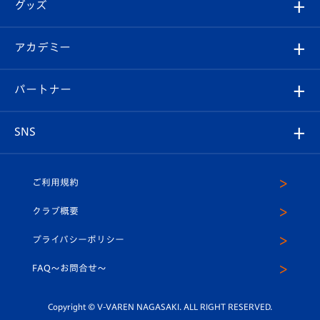
チケット
グッズ
チケット
選手プロフィール
Revive Team
フォトギャラリー
シーズンシート
オンラインショップ
アカデミー
イベント
スタッフプロフィール
スタジアムへのアクセス
スタジアムグルメ
V-LOVERS（ファンクラブ）
2026-27ユニフォーム
メディア
育成からのお知らせ
パートナー
マスコット紹介
ヴィヴィくんの長崎おもてなしガイド
はじめての観戦ガイド
プレイヤーズスイート
店舗情報
グッズ
アカデミー
チームスケジュール
V-EXPRESS
パートナー企業一覧
SNS
（ユニフォーム入場）
ホームタウン
U-18
クラブハウス（練習場）
パートナー募集
公式Twitter
ご利用規約
アカデミー
U-15
応援メディア
法人限定 VIP BOX
ヴィヴィくんインスタグラム
クラブ概要
スクール
U-12
メディア出演情報
プライバシーポリシー
公式LINE＠
スクール
FAQ〜お問合せ〜
平和祈念活動
Youtube公式チャンネル
ホームタウン活動
Copyright © V-VAREN NAGASAKI. ALL RIGHT RESERVED.