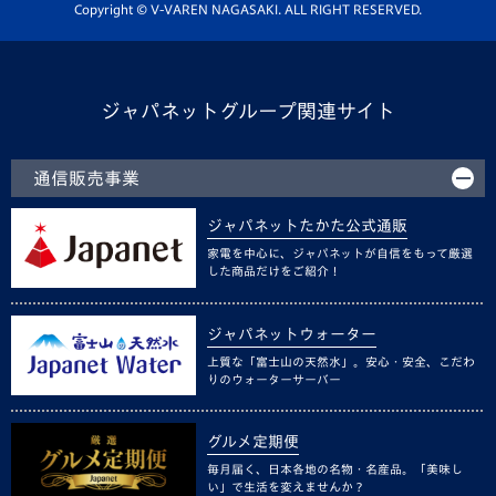
ホームタウン活動
Copyright © V-VAREN NAGASAKI. ALL RIGHT RESERVED.
ジャパネットグループ関連サイト
通信販売事業
ジャパネットたかた公式通販
家電を中心に、ジャパネットが自信をもって厳選
した商品だけをご紹介！
ジャパネットウォーター
上質な「富士山の天然水」。安心・安全、こだわ
りのウォーターサーバー
グルメ定期便
毎月届く、日本各地の名物・名産品。「美味し
い」で生活を変えませんか？