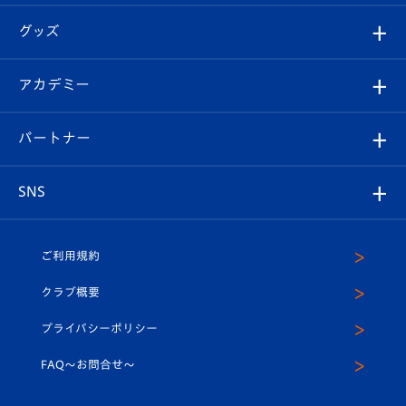
エンブレム紹介
はじめての観戦ガイド
順位表
チケット
グッズ
チケット
選手プロフィール
Revive Team
フォトギャラリー
シーズンシート
オンラインショップ
アカデミー
イベント
スタッフプロフィール
スタジアムへのアクセス
スタジアムグルメ
V-LOVERS（ファンクラブ）
2026-27ユニフォーム
メディア
育成からのお知らせ
パートナー
マスコット紹介
ヴィヴィくんの長崎おもてなしガイド
はじめての観戦ガイド
プレイヤーズスイート
店舗情報
グッズ
アカデミー
チームスケジュール
V-EXPRESS
パートナー企業一覧
SNS
（ユニフォーム入場）
ホームタウン
U-18
クラブハウス（練習場）
パートナー募集
公式Twitter
ご利用規約
アカデミー
U-15
応援メディア
法人限定 VIP BOX
ヴィヴィくんインスタグラム
クラブ概要
スクール
U-12
メディア出演情報
プライバシーポリシー
公式LINE＠
スクール
FAQ〜お問合せ〜
平和祈念活動
Youtube公式チャンネル