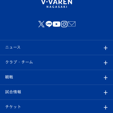
ニュース
すべて
クラブ・チーム
トップチーム
クラブプロフィール
観戦
クラブ
フィロソフィー
観戦ルール
試合情報
試合情報
クラブ概要
観戦ツアー
試合日程/結果
チケット
ファンクラブ