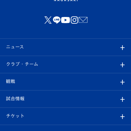
ニュース
すべて
クラブ・チーム
トップチーム
クラブプロフィール
観戦
クラブ
フィロソフィー
観戦ルール
試合情報
試合情報
クラブ概要
観戦ツアー
試合日程/結果
チケット
ファンクラブ
エンブレム紹介
はじめての観戦ガイド
順位表