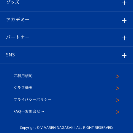
チケット
グッズ
チケット
選手プロフィール
Revive Team
フォトギャラリー
シーズンシート
オンラインショップ
アカデミー
イベント
スタッフプロフィール
スタジアムへのアクセス
スタジアムグルメ
V-LOVERS（ファンクラブ）
2026-27ユニフォーム
メディア
育成からのお知らせ
パートナー
マスコット紹介
ヴィヴィくんの長崎おもてなしガイド
はじめての観戦ガイド
プレイヤーズスイート
店舗情報
グッズ
アカデミー
チームスケジュール
V-EXPRESS
パートナー企業一覧
SNS
（ユニフォーム入場）
ホームタウン
U-18
クラブハウス（練習場）
パートナー募集
公式Twitter
ご利用規約
アカデミー
U-15
応援メディア
法人限定 VIP BOX
ヴィヴィくんインスタグラム
クラブ概要
スクール
U-12
メディア出演情報
プライバシーポリシー
公式LINE＠
スクール
FAQ〜お問合せ〜
平和祈念活動
Youtube公式チャンネル
ホームタウン活動
Copyright © V-VAREN NAGASAKI. ALL RIGHT RESERVED.