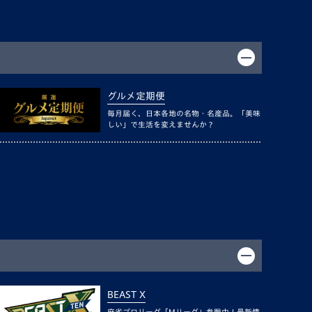
グルメ定期便
毎月届く、日本各地の名物・名産品。「美味
しい」で生活を変えませんか？
BEAST X
麻雀プロリーグ「Mリーグ」参戦中！最新情