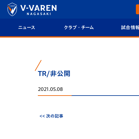
ニュース
クラブ・チーム
試合情
すべて
クラブプロフィール
試合日程/結果
トップチーム
フィロソフィー
試合情報
TR/非公開
クラブ
クラブ概要
順位表
2021.05.08
試合情報
エンブレム紹介
U-21 Jリーグ
ファンクラブ
選手プロフィール
フォトギャラ
<< 次の記事
チケット
スタッフプロフィール
スタジアムグ