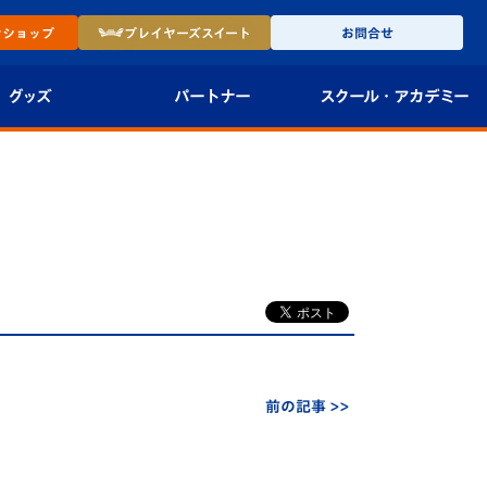
ン
ショップ
プレイヤーズ
スイート
お問合せ
グッズ
パートナー
スクール・
アカデミー
インショップ
パートナー企業一覧
アカデミー
-27ユニフォー
パートナー募集
U-18
法人限定 VIP BOX
U-15
報
U-12
スクール
前の記事 >>