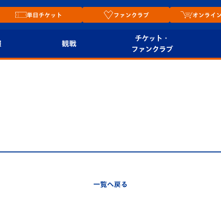
単日チケット
ファンクラブ
オンライ
チケット・
報
観戦
ファンクラブ
観戦ルール
チケット
オンラ
はじめての観戦ガイ
シーズンシート
2026
ド
ム
プレイヤーズスイート
Revive Team
店舗情
関連
V-LOVERS（ファン
スタジアムへのアク
クラブ）
セス
リー
一覧へ戻る
ヴィヴィくんの長崎
ルメ
おもてなしガイド