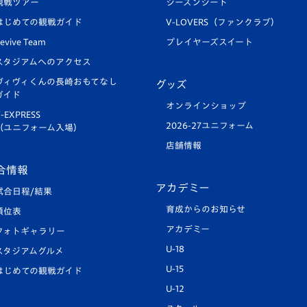
観戦ツアー
シーズンシート
はじめての観戦ガイド
V-LOVERS（ファンクラブ）
evive Team
プレイヤーズスイート
スタジアムへのアクセス
ヴィヴィくんの長崎おもてなし
グッズ
ガイド
オンラインショップ
-EXPRESS
2026-27ユニフォーム
（ユニフォーム入場）
店舗情報
合情報
アカデミー
試合日程/結果
育成からのお知らせ
順位表
アカデミー
フォトギャラリー
U-18
スタジアムグルメ
U-15
はじめての観戦ガイド
U-12