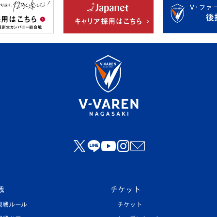
戦
チケット
観戦ルール
チケット