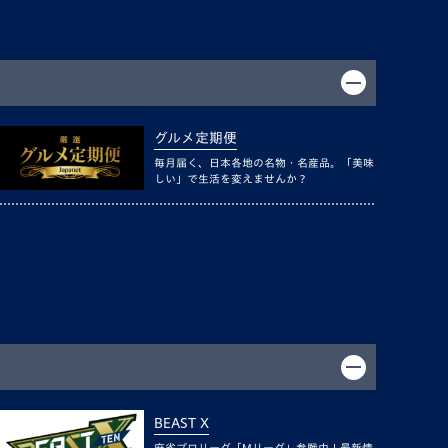
グルメ定期便
毎月届く、日本各地の名物・名産品。「美味
しい」で生活を変えませんか？
BEAST X
麻雀プロリーグ「Mリーグ」参戦中！最新情