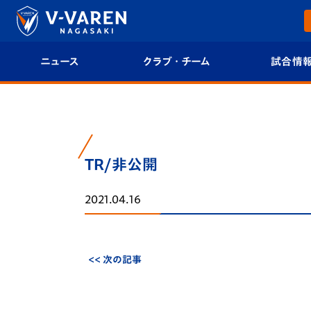
ニュース
クラブ・チーム
試合情
すべて
クラブプロフィール
試合日程/結果
トップチーム
フィロソフィー
試合情報
TR/非公開
クラブ
クラブ概要
順位表
2021.04.16
試合情報
エンブレム紹介
U-21 Jリーグ
ファンクラブ
選手プロフィール
フォトギャラ
<< 次の記事
チケット
スタッフプロフィール
スタジアムグ