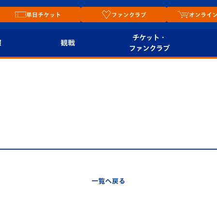
単日チケット
ファンクラブ
オンライ
チケット・
報
観戦
ファンクラブ
観戦ルール
チケット
オンラ
はじめての観戦ガイ
シーズンシート
2026
ド
ム
プレイヤーズスイート
Revive Team
店舗情
関連
V-LOVERS（ファン
スタジアムへのアク
クラブ）
セス
リー
一覧へ戻る
ヴィヴィくんの長崎
ルメ
おもてなしガイド