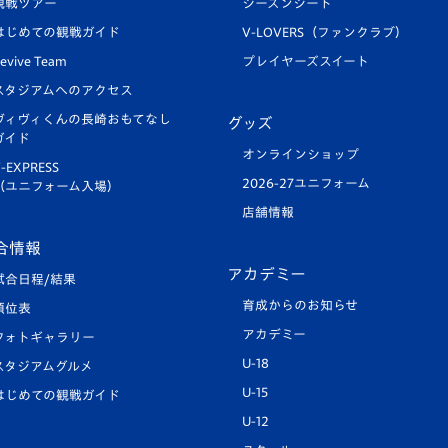
観戦ツアー
シーズンシート
はじめての観戦ガイド
V-LOVERS（ファンクラブ）
evive Team
プレイヤーズスイート
スタジアムへのアクセス
ヴィヴィくんの長崎おもてなし
グッズ
ガイド
オンラインショップ
-EXPRESS
2026-27ユニフォーム
（ユニフォーム入場）
店舗情報
合情報
アカデミー
試合日程/結果
育成からのお知らせ
順位表
アカデミー
フォトギャラリー
U-18
スタジアムグルメ
U-15
はじめての観戦ガイド
U-12