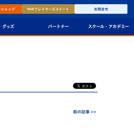
ン
ショップ
プレイヤーズ
スイート
お問合せ
グッズ
パートナー
スクール・
アカデミー
インショップ
パートナー企業一覧
アカデミー
-27ユニフォー
パートナー募集
U-18
法人限定 VIP BOX
U-15
報
U-12
スクール
前の記事 >>