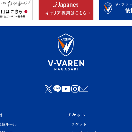
戦
チケット
観戦ルール
チケット