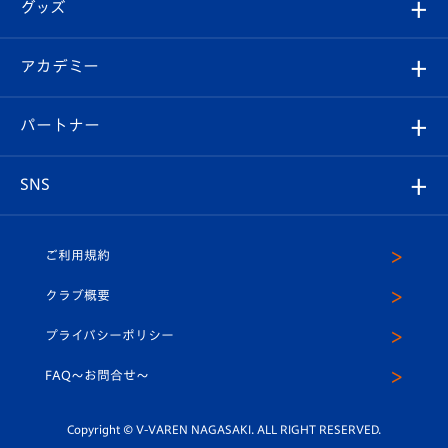
チケット
グッズ
チケット
選手プロフィール
Revive Team
フォトギャラリー
シーズンシート
オンラインショップ
アカデミー
イベント
スタッフプロフィール
スタジアムへのアクセス
スタジアムグルメ
V-LOVERS（ファンクラブ）
2026-27ユニフォーム
メディア
育成からのお知らせ
パートナー
マスコット紹介
ヴィヴィくんの長崎おもてなしガイド
はじめての観戦ガイド
プレイヤーズスイート
店舗情報
グッズ
アカデミー
チームスケジュール
V-EXPRESS
パートナー企業一覧
SNS
（ユニフォーム入場）
ホームタウン
U-18
クラブハウス（練習場）
パートナー募集
公式Twitter
ご利用規約
アカデミー
U-15
応援メディア
法人限定 VIP BOX
ヴィヴィくんインスタグラム
クラブ概要
スクール
U-12
メディア出演情報
プライバシーポリシー
公式LINE＠
スクール
FAQ〜お問合せ〜
平和祈念活動
Youtube公式チャンネル
ホームタウン活動
Copyright © V-VAREN NAGASAKI. ALL RIGHT RESERVED.