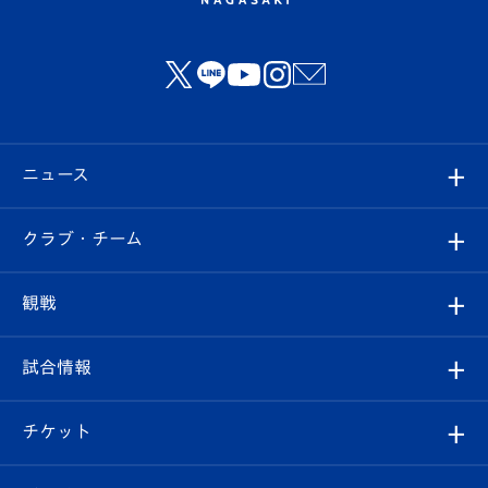
ニュース
すべて
クラブ・チーム
トップチーム
クラブプロフィール
観戦
クラブ
フィロソフィー
観戦ルール
試合情報
試合情報
クラブ概要
観戦ツアー
試合日程/結果
チケット
ファンクラブ
エンブレム紹介
はじめての観戦ガイド
順位表