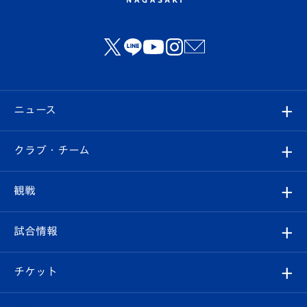
ニュース
すべて
クラブ・チーム
トップチーム
クラブプロフィール
観戦
クラブ
フィロソフィー
観戦ルール
試合情報
試合情報
クラブ概要
観戦ツアー
試合日程/結果
チケット
ファンクラブ
エンブレム紹介
はじめての観戦ガイド
順位表