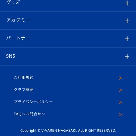
チケット
グッズ
チケット
選手プロフィール
Revive Team
フォトギャラリー
シーズンシート
オンラインショップ
アカデミー
イベント
スタッフプロフィール
スタジアムへのアクセス
スタジアムグルメ
V-LOVERS（ファンクラブ）
2026-27ユニフォーム
メディア
育成からのお知らせ
パートナー
マスコット紹介
ヴィヴィくんの長崎おもてなしガイド
はじめての観戦ガイド
プレイヤーズスイート
店舗情報
グッズ
アカデミー
チームスケジュール
V-EXPRESS
パートナー企業一覧
SNS
（ユニフォーム入場）
ホームタウン
U-18
クラブハウス（練習場）
パートナー募集
公式Twitter
ご利用規約
アカデミー
U-15
応援メディア
法人限定 VIP BOX
ヴィヴィくんインスタグラム
クラブ概要
スクール
U-12
メディア出演情報
プライバシーポリシー
公式LINE＠
スクール
FAQ〜お問合せ〜
平和祈念活動
Youtube公式チャンネル
ホームタウン活動
Copyright © V-VAREN NAGASAKI. ALL RIGHT RESERVED.