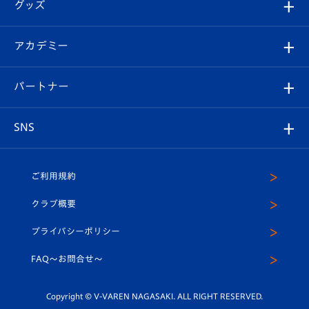
チケット
グッズ
チケット
選手プロフィール
Revive Team
フォトギャラリー
シーズンシート
オンラインショップ
アカデミー
イベント
スタッフプロフィール
スタジアムへのアクセス
スタジアムグルメ
V-LOVERS（ファンクラブ）
2026-27ユニフォーム
メディア
育成からのお知らせ
パートナー
マスコット紹介
ヴィヴィくんの長崎おもてなしガイド
はじめての観戦ガイド
プレイヤーズスイート
店舗情報
グッズ
アカデミー
チームスケジュール
V-EXPRESS
パートナー企業一覧
SNS
（ユニフォーム入場）
ホームタウン
U-18
クラブハウス（練習場）
パートナー募集
公式Twitter
ご利用規約
アカデミー
U-15
応援メディア
法人限定 VIP BOX
ヴィヴィくんインスタグラム
クラブ概要
スクール
U-12
メディア出演情報
プライバシーポリシー
公式LINE＠
スクール
FAQ〜お問合せ〜
平和祈念活動
Youtube公式チャンネル
ホームタウン活動
Copyright © V-VAREN NAGASAKI. ALL RIGHT RESERVED.