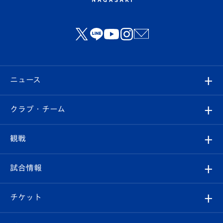
ニュース
すべて
クラブ・チーム
トップチーム
クラブプロフィール
観戦
クラブ
フィロソフィー
観戦ルール
試合情報
試合情報
クラブ概要
観戦ツアー
試合日程/結果
チケット
ファンクラブ
エンブレム紹介
はじめての観戦ガイド
順位表