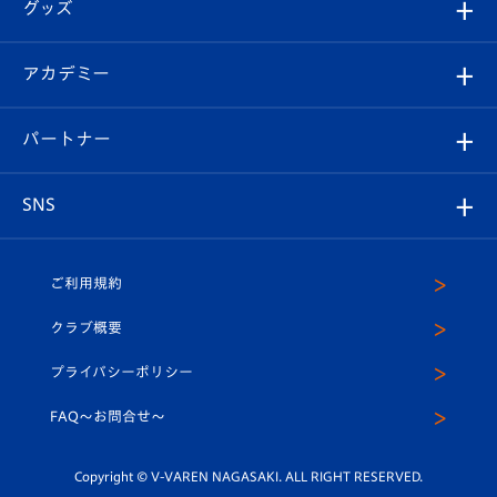
チケット
グッズ
チケット
選手プロフィール
Revive Team
フォトギャラリー
シーズンシート
オンラインショップ
アカデミー
イベント
スタッフプロフィール
スタジアムへのアクセス
スタジアムグルメ
V-LOVERS（ファンクラブ）
2026-27ユニフォーム
メディア
育成からのお知らせ
パートナー
マスコット紹介
ヴィヴィくんの長崎おもてなしガイド
はじめての観戦ガイド
プレイヤーズスイート
店舗情報
グッズ
アカデミー
チームスケジュール
V-EXPRESS
パートナー企業一覧
SNS
（ユニフォーム入場）
ホームタウン
U-18
クラブハウス（練習場）
パートナー募集
公式Twitter
ご利用規約
アカデミー
U-15
応援メディア
法人限定 VIP BOX
ヴィヴィくんインスタグラム
クラブ概要
スクール
U-12
メディア出演情報
プライバシーポリシー
公式LINE＠
スクール
FAQ〜お問合せ〜
平和祈念活動
Youtube公式チャンネル
ホームタウン活動
Copyright © V-VAREN NAGASAKI. ALL RIGHT RESERVED.