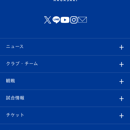
ニュース
すべて
クラブ・チーム
トップチーム
クラブプロフィール
観戦
クラブ
フィロソフィー
観戦ルール
試合情報
試合情報
クラブ概要
観戦ツアー
試合日程/結果
チケット
ファンクラブ
エンブレム紹介
はじめての観戦ガイド
順位表