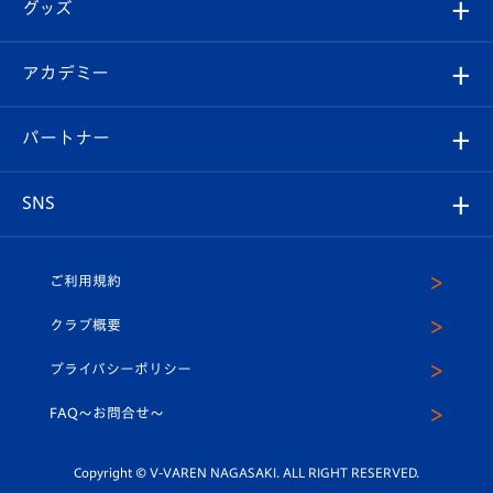
チケット
グッズ
チケット
選手プロフィール
Revive Team
フォトギャラリー
シーズンシート
オンラインショップ
アカデミー
イベント
スタッフプロフィール
スタジアムへのアクセス
スタジアムグルメ
V-LOVERS（ファンクラブ）
2026-27ユニフォーム
メディア
育成からのお知らせ
パートナー
マスコット紹介
ヴィヴィくんの長崎おもてなしガイド
はじめての観戦ガイド
プレイヤーズスイート
店舗情報
グッズ
アカデミー
チームスケジュール
V-EXPRESS
パートナー企業一覧
SNS
（ユニフォーム入場）
ホームタウン
U-18
クラブハウス（練習場）
パートナー募集
公式Twitter
ご利用規約
アカデミー
U-15
応援メディア
法人限定 VIP BOX
ヴィヴィくんインスタグラム
クラブ概要
スクール
U-12
メディア出演情報
プライバシーポリシー
公式LINE＠
スクール
FAQ〜お問合せ〜
平和祈念活動
Youtube公式チャンネル
ホームタウン活動
Copyright © V-VAREN NAGASAKI. ALL RIGHT RESERVED.