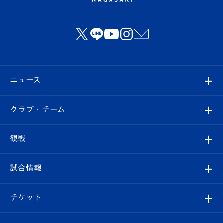
ニュース
すべて
クラブ・チーム
トップチーム
クラブプロフィール
観戦
クラブ
フィロソフィー
観戦ルール
試合情報
試合情報
クラブ概要
観戦ツアー
試合日程/結果
チケット
ファンクラブ
エンブレム紹介
はじめての観戦ガイド
順位表