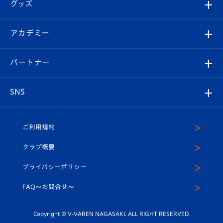
チケット
グッズ
チケット
選手プロフィール
Revive Team
フォトギャラリー
シーズンシート
オンラインショップ
アカデミー
イベント
スタッフプロフィール
スタジアムへのアクセス
スタジアムグルメ
V-LOVERS（ファンクラブ）
2026-27ユニフォーム
メディア
育成からのお知らせ
パートナー
マスコット紹介
ヴィヴィくんの長崎おもてなしガイド
はじめての観戦ガイド
プレイヤーズスイート
店舗情報
グッズ
アカデミー
チームスケジュール
V-EXPRESS
パートナー企業一覧
SNS
（ユニフォーム入場）
ホームタウン
U-18
クラブハウス（練習場）
パートナー募集
公式Twitter
ご利用規約
アカデミー
U-15
応援メディア
法人限定 VIP BOX
ヴィヴィくんインスタグラム
クラブ概要
スクール
U-12
メディア出演情報
プライバシーポリシー
公式LINE＠
スクール
FAQ〜お問合せ〜
平和祈念活動
Youtube公式チャンネル
ホームタウン活動
Copyright © V-VAREN NAGASAKI. ALL RIGHT RESERVED.