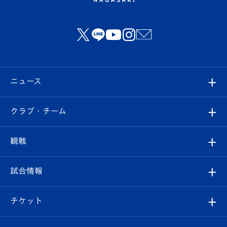
ニュース
すべて
クラブ・チーム
トップチーム
クラブプロフィール
観戦
クラブ
フィロソフィー
観戦ルール
試合情報
試合情報
クラブ概要
観戦ツアー
試合日程/結果
チケット
ファンクラブ
エンブレム紹介
はじめての観戦ガイド
順位表