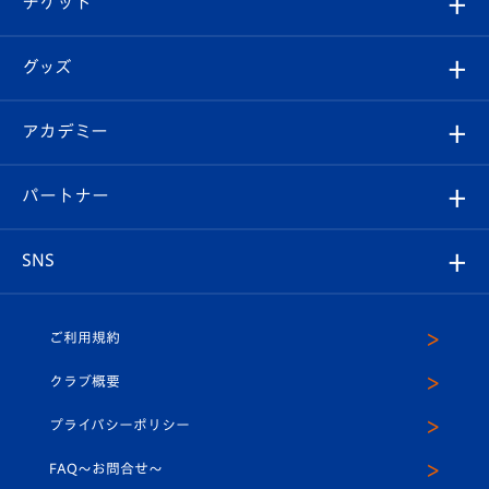
チケット
ファンクラブ
エンブレム紹介
はじめての観戦ガイド
順位表
チケット
グッズ
チケット
選手プロフィール
Revive Team
フォトギャラリー
シーズンシート
オンラインショップ
アカデミー
イベント
スタッフプロフィール
スタジアムへのアクセス
スタジアムグルメ
V-LOVERS（ファンクラブ）
2026-27ユニフォーム
メディア
育成からのお知らせ
パートナー
マスコット紹介
ヴィヴィくんの長崎おもてなしガイド
はじめての観戦ガイド
プレイヤーズスイート
店舗情報
グッズ
アカデミー
チームスケジュール
V-EXPRESS
パートナー企業一覧
SNS
（ユニフォーム入場）
ホームタウン
U-18
クラブハウス（練習場）
パートナー募集
公式Twitter
ご利用規約
アカデミー
U-15
応援メディア
法人限定 VIP BOX
ヴィヴィくんインスタグラム
クラブ概要
スクール
U-12
メディア出演情報
プライバシーポリシー
公式LINE＠
スクール
FAQ〜お問合せ〜
平和祈念活動
Youtube公式チャンネル