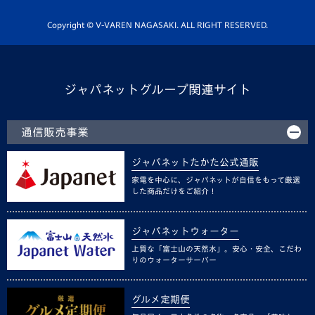
ホームタウン活動
Copyright © V-VAREN NAGASAKI. ALL RIGHT RESERVED.
ジャパネットグループ関連サイト
通信販売事業
ジャパネットたかた公式通販
家電を中心に、ジャパネットが自信をもって厳選
した商品だけをご紹介！
ジャパネットウォーター
上質な「富士山の天然水」。安心・安全、こだわ
りのウォーターサーバー
グルメ定期便