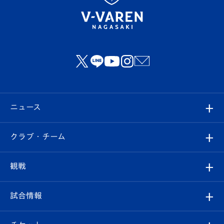
ニュース
すべて
クラブ・チーム
トップチーム
クラブプロフィール
観戦
クラブ
フィロソフィー
観戦ルール
試合情報
試合情報
クラブ概要
観戦ツアー
試合日程/結果