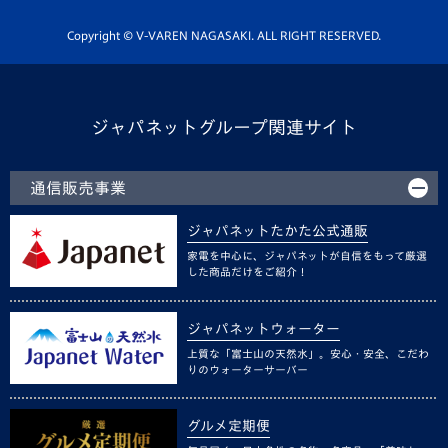
ホームタウン活動
Copyright © V-VAREN NAGASAKI. ALL RIGHT RESERVED.
ジャパネットグループ関連サイト
通信販売事業
ジャパネットたかた公式通販
家電を中心に、ジャパネットが自信をもって厳選
した商品だけをご紹介！
ジャパネットウォーター
上質な「富士山の天然水」。安心・安全、こだわ
りのウォーターサーバー
グルメ定期便