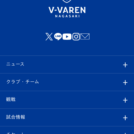
ニュース
すべて
クラブ・チーム
トップチーム
クラブプロフィール
観戦
クラブ
フィロソフィー
観戦ルール
試合情報
試合情報
クラブ概要
観戦ツアー
試合日程/結果