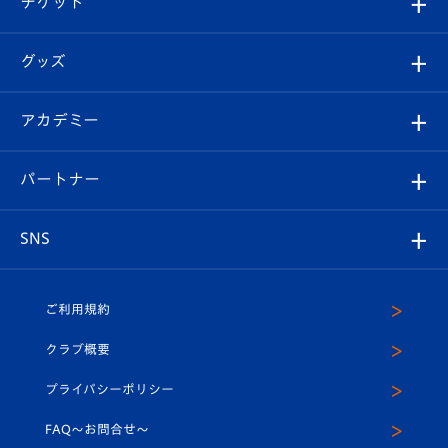
チケット
ファンクラブ
エンブレム紹介
はじめての観戦ガイド
順位表
チケット
グッズ
チケット
選手プロフィール
Revive Team
フォトギャラリー
シーズンシート
オンラインショップ
アカデミー
イベント
スタッフプロフィール
スタジアムへのアクセス
スタジアムグルメ
V-LOVERS（ファンクラブ）
2026-27ユニフォーム
メディア
育成からのお知らせ
パートナー
マスコット紹介
ヴィヴィくんの長崎おもてなしガイド
はじめての観戦ガイド
プレイヤーズスイート
店舗情報
グッズ
アカデミー
チームスケジュール
V-EXPRESS
パートナー企業一覧
SNS
（ユニフォーム入場）
ホームタウン
U-18
クラブハウス（練習場）
パートナー募集
公式Twitter
ご利用規約
アカデミー
U-15
応援メディア
法人限定 VIP BOX
ヴィヴィくんインスタグラム
クラブ概要
スクール
U-12
メディア出演情報
プライバシーポリシー
公式LINE＠
スクール
FAQ〜お問合せ〜
平和祈念活動
Youtube公式チャンネル