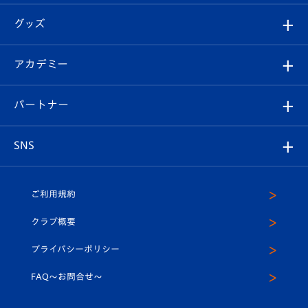
エンブレム紹介
はじめての観戦ガイド
順位表
チケット
グッズ
チケット
選手プロフィール
Revive Team
フォトギャラリー
シーズンシート
オンラインショップ
アカデミー
イベント
スタッフプロフィール
スタジアムへのアクセス
スタジアムグルメ
V-LOVERS（ファンクラブ）
2026-27ユニフォーム
メディア
育成からのお知らせ
パートナー
マスコット紹介
ヴィヴィくんの長崎おもてなしガイド
はじめての観戦ガイド
プレイヤーズスイート
店舗情報
グッズ
アカデミー
チームスケジュール
V-EXPRESS
パートナー企業一覧
SNS
（ユニフォーム入場）
ホームタウン
U-18
クラブハウス（練習場）
パートナー募集
公式Twitter
ご利用規約
アカデミー
U-15
応援メディア
法人限定 VIP BOX
ヴィヴィくんインスタグラム
クラブ概要
スクール
U-12
メディア出演情報
プライバシーポリシー
公式LINE＠
スクール
FAQ〜お問合せ〜
平和祈念活動
Youtube公式チャンネル