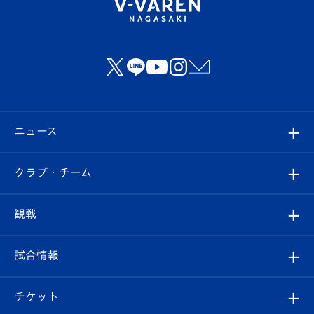
ニュース
すべて
クラブ・チーム
トップチーム
クラブプロフィール
観戦
クラブ
フィロソフィー
観戦ルール
試合情報
試合情報
クラブ概要
観戦ツアー
試合日程/結果
チケット
ファンクラブ