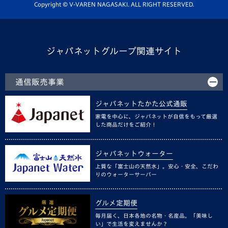
ホームタウン活動
Copyright © V-VAREN NAGASAKI. ALL RIGHT RESERVED.
ジャパネットグループ関連サイト
通信販売事業
ジャパネットたかた公式通販
家電を中心に、ジャパネットが自信をもって厳選
した商品だけをご紹介！
ジャパネットウォーター
上質な「富士山の天然水」。安心・安全、こだわ
りのウォーターサーバー
グルメ定期便
毎月届く、日本各地の名物・名産品。「美味し
い」で生活を変えませんか？