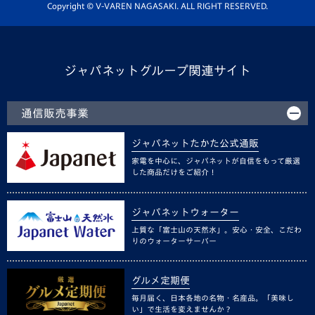
ホームタウン活動
Copyright © V-VAREN NAGASAKI. ALL RIGHT RESERVED.
ジャパネットグループ関連サイト
通信販売事業
ジャパネットたかた公式通販
家電を中心に、ジャパネットが自信をもって厳選
した商品だけをご紹介！
ジャパネットウォーター
上質な「富士山の天然水」。安心・安全、こだわ
りのウォーターサーバー
グルメ定期便
毎月届く、日本各地の名物・名産品。「美味し
い」で生活を変えませんか？