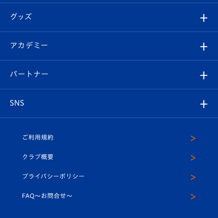
エンブレム紹介
はじめての観戦ガイド
順位表
チケット
グッズ
チケット
選手プロフィール
Revive Team
フォトギャラリー
シーズンシート
オンラインショップ
アカデミー
イベント
スタッフプロフィール
スタジアムへのアクセス
スタジアムグルメ
V-LOVERS（ファンクラブ）
2026-27ユニフォーム
メディア
育成からのお知らせ
パートナー
マスコット紹介
ヴィヴィくんの長崎おもてなしガイド
はじめての観戦ガイド
プレイヤーズスイート
店舗情報
グッズ
アカデミー
チームスケジュール
V-EXPRESS
パートナー企業一覧
SNS
（ユニフォーム入場）
ホームタウン
U-18
クラブハウス（練習場）
パートナー募集
公式Twitter
ご利用規約
アカデミー
U-15
応援メディア
法人限定 VIP BOX
ヴィヴィくんインスタグラム
クラブ概要
スクール
U-12
メディア出演情報
プライバシーポリシー
公式LINE＠
スクール
FAQ〜お問合せ〜
平和祈念活動
Youtube公式チャンネル