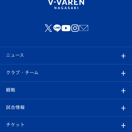
ニュース
すべて
クラブ・チーム
トップチーム
クラブプロフィール
観戦
クラブ
フィロソフィー
観戦ルール
試合情報
試合情報
クラブ概要
観戦ツアー
試合日程/結果
チケット
ファンクラブ