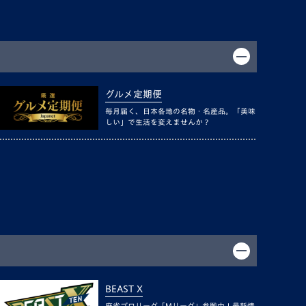
グルメ定期便
毎月届く、日本各地の名物・名産品。「美味
しい」で生活を変えませんか？
BEAST X
麻雀プロリーグ「Mリーグ」参戦中！最新情