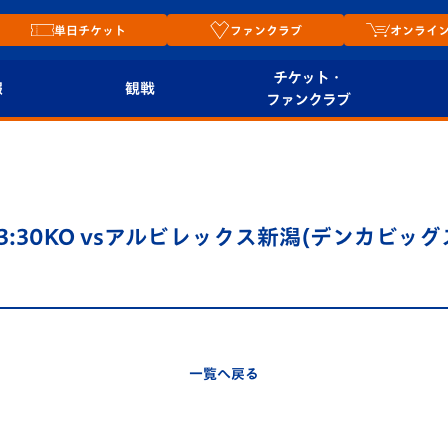
単日チケット
ファンクラブ
オンライ
チケット・
報
観戦
ファンクラブ
観戦ルール
チケット
オンラ
はじめての観戦ガイ
シーズンシート
2026
ド
ム
13:30KO vsアルビレックス新潟(デンカビッ
プレイヤーズスイート
Revive Team
店舗情
関連
V-LOVERS（ファン
スタジアムへのアク
クラブ）
セス
リー
一覧へ戻る
ヴィヴィくんの長崎
ルメ
おもてなしガイド