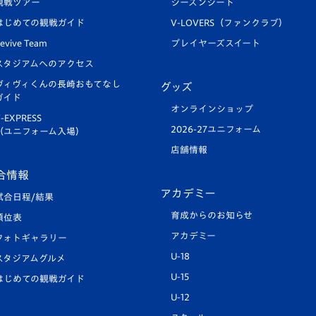
観戦ツアー
シーズンシート
はじめての観戦ガイド
V-LOVERS（ファンクラブ）
evive Team
プレイヤーズスイート
スタジアムへのアクセス
ヴィヴィくんの長崎おもてなし
グッズ
ガイド
オンラインショップ
-EXPRESS
2026-27ユニフォーム
（ユニフォーム入場）
店舗情報
合情報
アカデミー
試合日程/結果
育成からのお知らせ
順位表
アカデミー
フォトギャラリー
U-18
スタジアムグルメ
U-15
はじめての観戦ガイド
U-12