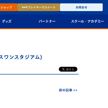
ン
ショップ
プレイヤーズ
スイート
お問合せ
グッズ
パートナー
スクール・
アカデミー
インショップ
パートナー企業一覧
アカデミー
-27ユニフォー
パートナー募集
U-18
グスワンスタジアム)
法人限定 VIP BOX
U-15
報
U-12
スクール
前の記事 >>