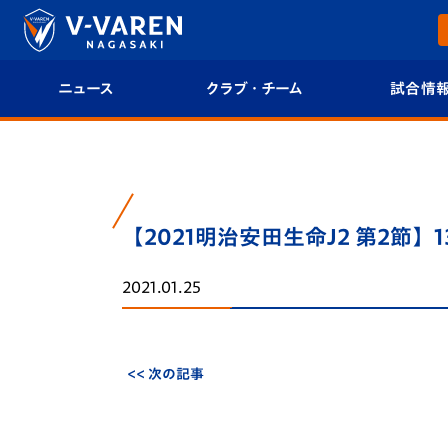
ニュース
クラブ・チーム
試合情
すべて
クラブプロフィール
試合日程/結果
トップチーム
フィロソフィー
試合情報
【2021明治安田生命J2 第2節】
クラブ
クラブ概要
順位表
2021.01.25
試合情報
エンブレム紹介
U-21 Jリーグ
ファンクラブ
選手プロフィール
フォトギャラ
<< 次の記事
チケット
スタッフプロフィール
スタジアムグ