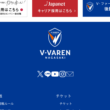
戦
チケット
観戦ルール
チケット