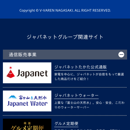
ホームタウン活動
Copyright © V-VAREN NAGASAKI. ALL RIGHT RESERVED.
ジャパネットグループ関連サイト
通信販売事業
ジャパネットたかた公式通販
家電を中心に、ジャパネットが自信をもって厳選
した商品だけをご紹介！
ジャパネットウォーター
上質な「富士山の天然水」。安心・安全、こだわ
りのウォーターサーバー
グルメ定期便