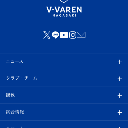
ニュース
すべて
クラブ・チーム
トップチーム
クラブプロフィール
観戦
クラブ
フィロソフィー
観戦ルール
試合情報
試合情報
クラブ概要
観戦ツアー
試合日程/結果