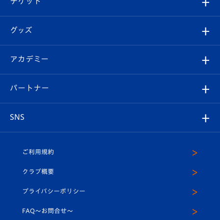
チケット
ファンクラブ
エンブレム紹介
はじめての観戦ガイド
順位表
チケット
グッズ
チケット
選手プロフィール
Revive Team
フォトギャラリー
シーズンシート
オンラインショップ
アカデミー
イベント
スタッフプロフィール
スタジアムへのアクセス
スタジアムグルメ
V-LOVERS（ファンクラブ）
2026-27ユニフォーム
メディア
育成からのお知らせ
パートナー
マスコット紹介
ヴィヴィくんの長崎おもてなしガイド
はじめての観戦ガイド
プレイヤーズスイート
店舗情報
グッズ
アカデミー
チームスケジュール
V-EXPRESS
パートナー企業一覧
SNS
（ユニフォーム入場）
ホームタウン
U-18
クラブハウス（練習場）
パートナー募集
公式Twitter
ご利用規約
アカデミー
U-15
応援メディア
法人限定 VIP BOX
ヴィヴィくんインスタグラム
クラブ概要
スクール
U-12
メディア出演情報
プライバシーポリシー
公式LINE＠
スクール
FAQ〜お問合せ〜
平和祈念活動
Youtube公式チャンネル