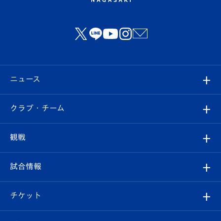
ニュース
すべて
クラブ・チーム
トップチーム
クラブプロフィール
観戦
クラブ
フィロソフィー
観戦ルール
試合情報
試合情報
クラブ概要
観戦ツアー
試合日程/結果
チケット
ファンクラブ
エンブレム紹介
はじめての観戦ガイド
順位表