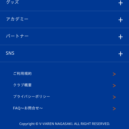
チケット
グッズ
チケット
選手プロフィール
Revive Team
フォトギャラリー
シーズンシート
オンラインショップ
アカデミー
イベント
スタッフプロフィール
スタジアムへのアクセス
スタジアムグルメ
V-LOVERS（ファンクラブ）
2026-27ユニフォーム
メディア
育成からのお知らせ
パートナー
マスコット紹介
ヴィヴィくんの長崎おもてなしガイド
はじめての観戦ガイド
プレイヤーズスイート
店舗情報
グッズ
アカデミー
チームスケジュール
V-EXPRESS
パートナー企業一覧
SNS
（ユニフォーム入場）
ホームタウン
U-18
クラブハウス（練習場）
パートナー募集
公式Twitter
ご利用規約
アカデミー
U-15
応援メディア
法人限定 VIP BOX
ヴィヴィくんインスタグラム
クラブ概要
スクール
U-12
メディア出演情報
プライバシーポリシー
公式LINE＠
スクール
FAQ〜お問合せ〜
平和祈念活動
Youtube公式チャンネル
ホームタウン活動
Copyright © V-VAREN NAGASAKI. ALL RIGHT RESERVED.