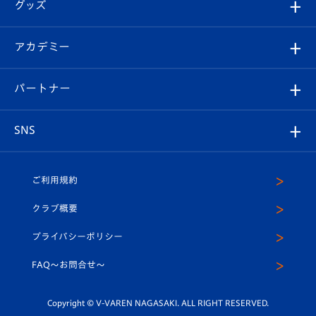
チケット
グッズ
チケット
選手プロフィール
Revive Team
フォトギャラリー
シーズンシート
オンラインショップ
アカデミー
イベント
スタッフプロフィール
スタジアムへのアクセス
スタジアムグルメ
V-LOVERS（ファンクラブ）
2026-27ユニフォーム
メディア
育成からのお知らせ
パートナー
マスコット紹介
ヴィヴィくんの長崎おもてなしガイド
はじめての観戦ガイド
プレイヤーズスイート
店舗情報
グッズ
アカデミー
チームスケジュール
V-EXPRESS
パートナー企業一覧
SNS
（ユニフォーム入場）
ホームタウン
U-18
クラブハウス（練習場）
パートナー募集
公式Twitter
ご利用規約
アカデミー
U-15
応援メディア
法人限定 VIP BOX
ヴィヴィくんインスタグラム
クラブ概要
スクール
U-12
メディア出演情報
プライバシーポリシー
公式LINE＠
スクール
FAQ〜お問合せ〜
平和祈念活動
Youtube公式チャンネル
ホームタウン活動
Copyright © V-VAREN NAGASAKI. ALL RIGHT RESERVED.