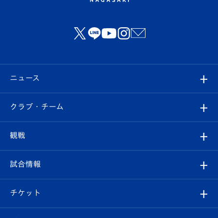
ニュース
すべて
クラブ・チーム
トップチーム
クラブプロフィール
観戦
クラブ
フィロソフィー
観戦ルール
試合情報
試合情報
クラブ概要
観戦ツアー
試合日程/結果
チケット
ファンクラブ
エンブレム紹介
はじめての観戦ガイド
順位表