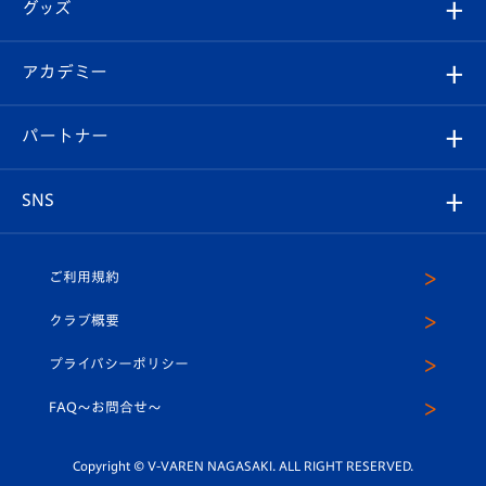
チケット
グッズ
チケット
選手プロフィール
Revive Team
フォトギャラリー
シーズンシート
オンラインショップ
アカデミー
イベント
スタッフプロフィール
スタジアムへのアクセス
スタジアムグルメ
V-LOVERS（ファンクラブ）
2026-27ユニフォーム
メディア
育成からのお知らせ
パートナー
マスコット紹介
ヴィヴィくんの長崎おもてなしガイド
はじめての観戦ガイド
プレイヤーズスイート
店舗情報
グッズ
アカデミー
チームスケジュール
V-EXPRESS
パートナー企業一覧
SNS
（ユニフォーム入場）
ホームタウン
U-18
クラブハウス（練習場）
パートナー募集
公式Twitter
ご利用規約
アカデミー
U-15
応援メディア
法人限定 VIP BOX
ヴィヴィくんインスタグラム
クラブ概要
スクール
U-12
メディア出演情報
プライバシーポリシー
公式LINE＠
スクール
FAQ〜お問合せ〜
平和祈念活動
Youtube公式チャンネル
ホームタウン活動
Copyright © V-VAREN NAGASAKI. ALL RIGHT RESERVED.