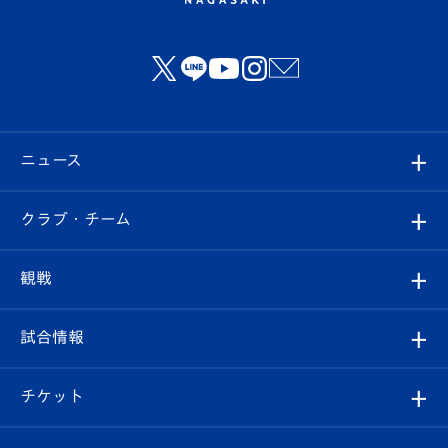
ニュース
すべて
クラブ・チーム
トップチーム
クラブプロフィール
観戦
クラブ
フィロソフィー
観戦ルール
試合情報
試合情報
クラブ概要
観戦ツアー
試合日程/結果
チケット
ファンクラブ
エンブレム紹介
はじめての観戦ガイド
順位表