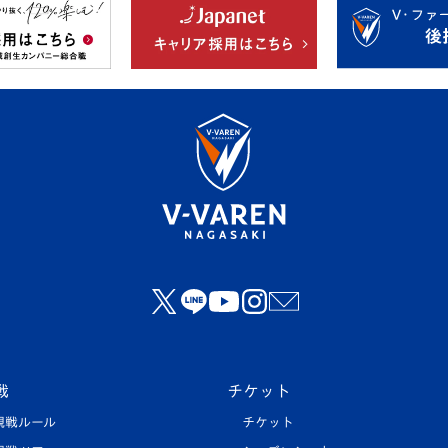
戦
チケット
観戦ルール
チケット