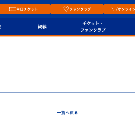
単日チケット
ファンクラブ
オンライ
チケット・
報
観戦
ファンクラブ
観戦ルール
チケット
オンラ
はじめての観戦ガイ
シーズンシート
2026
ド
ム
プレイヤーズスイート
Revive Team
店舗情
関連
V-LOVERS（ファン
スタジアムへのアク
クラブ）
セス
リー
一覧へ戻る
ヴィヴィくんの長崎
ルメ
おもてなしガイド