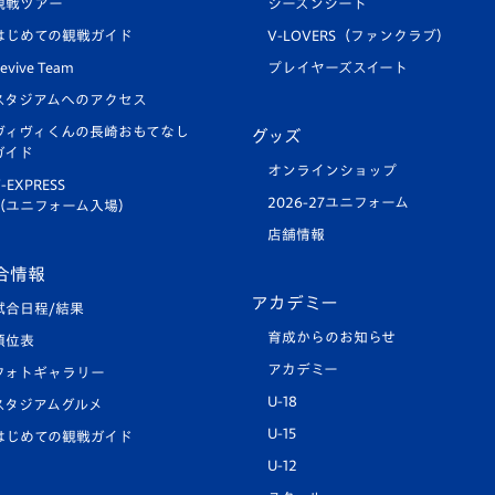
観戦ツアー
シーズンシート
はじめての観戦ガイド
V-LOVERS（ファンクラブ）
evive Team
プレイヤーズスイート
スタジアムへのアクセス
ヴィヴィくんの長崎おもてなし
グッズ
ガイド
オンラインショップ
-EXPRESS
2026-27ユニフォーム
（ユニフォーム入場）
店舗情報
合情報
アカデミー
試合日程/結果
育成からのお知らせ
順位表
アカデミー
フォトギャラリー
U-18
スタジアムグルメ
U-15
はじめての観戦ガイド
U-12