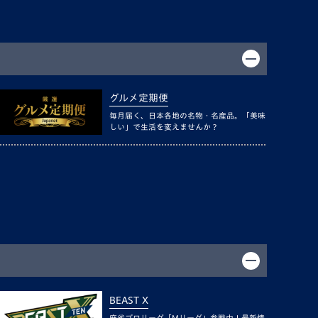
グルメ定期便
毎月届く、日本各地の名物・名産品。「美味
しい」で生活を変えませんか？
BEAST X
麻雀プロリーグ「Mリーグ」参戦中！最新情