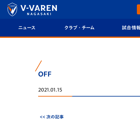
ニュース
クラブ・チーム
試合情
すべて
クラブプロフィール
試合日程/結果
トップチーム
フィロソフィー
試合情報
OFF
クラブ
クラブ概要
順位表
2021.01.15
試合情報
エンブレム紹介
U-21 Jリーグ
ファンクラブ
選手プロフィール
フォトギャラ
<< 次の記事
チケット
スタッフプロフィール
スタジアムグ