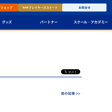
ン
ショップ
プレイヤーズ
スイート
お問合せ
グッズ
パートナー
スクール・
アカデミー
インショップ
パートナー企業一覧
アカデミー
-27ユニフォー
パートナー募集
U-18
法人限定 VIP BOX
U-15
報
U-12
スクール
前の記事 >>