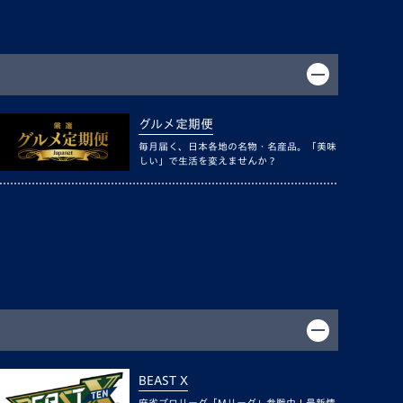
グルメ定期便
毎月届く、日本各地の名物・名産品。「美味
しい」で生活を変えませんか？
BEAST X
麻雀プロリーグ「Mリーグ」参戦中！最新情