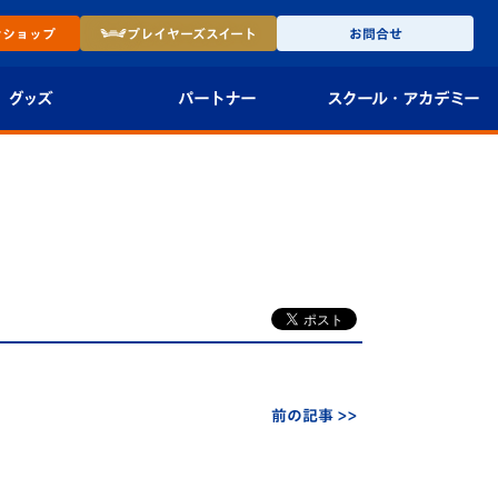
ン
ショップ
プレイヤーズ
スイート
お問合せ
グッズ
パートナー
スクール・
アカデミー
インショップ
パートナー企業一覧
アカデミー
-27ユニフォー
パートナー募集
U-18
法人限定 VIP BOX
U-15
報
U-12
スクール
前の記事 >>