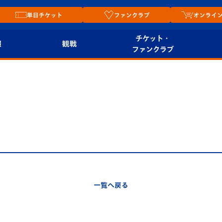
単日チケット
ファンクラブ
オンライ
チケット・
報
観戦
ファンクラブ
観戦ルール
チケット
オンラ
はじめての観戦ガイ
シーズンシート
2026
ド
ム
プレイヤーズスイート
Revive Team
店舗情
関連
V-LOVERS（ファン
スタジアムへのアク
クラブ）
セス
リー
一覧へ戻る
ヴィヴィくんの長崎
ルメ
おもてなしガイド