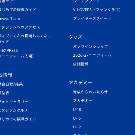
観戦ツアー
シーズンシート
はじめての観戦ガイド
V-LOVERS（ファンクラブ）
evive Team
プレイヤーズスイート
スタジアムへのアクセス
ヴィヴィくんの長崎おもてなし
グッズ
ガイド
オンラインショップ
-EXPRESS
2026-27ユニフォーム
（ユニフォーム入場）
店舗情報
合情報
アカデミー
試合日程/結果
育成からのお知らせ
順位表
アカデミー
フォトギャラリー
U-18
スタジアムグルメ
U-15
はじめての観戦ガイド
U-12