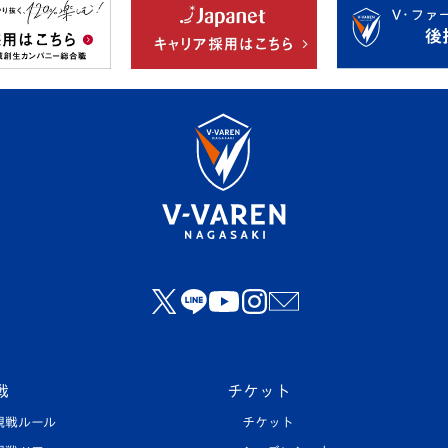
戦
チケット
観戦ルール
チケット