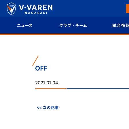
ニュース
クラブ・チーム
試合情
すべて
クラブプロフィール
試合日程/結果
トップチーム
フィロソフィー
試合情報
OFF
クラブ
クラブ概要
順位表
2021.01.04
試合情報
エンブレム紹介
U-21 Jリーグ
ファンクラブ
選手プロフィール
フォトギャラ
<< 次の記事
チケット
スタッフプロフィール
スタジアムグ