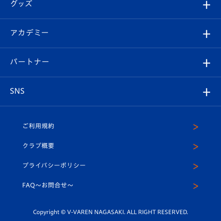
チケット
グッズ
チケット
選手プロフィール
Revive Team
フォトギャラリー
シーズンシート
オンラインショップ
アカデミー
イベント
スタッフプロフィール
スタジアムへのアクセス
スタジアムグルメ
V-LOVERS（ファンクラブ）
2026-27ユニフォーム
メディア
育成からのお知らせ
パートナー
マスコット紹介
ヴィヴィくんの長崎おもてなしガイド
はじめての観戦ガイド
プレイヤーズスイート
店舗情報
グッズ
アカデミー
チームスケジュール
V-EXPRESS
パートナー企業一覧
SNS
（ユニフォーム入場）
ホームタウン
U-18
クラブハウス（練習場）
パートナー募集
公式Twitter
ご利用規約
アカデミー
U-15
応援メディア
法人限定 VIP BOX
ヴィヴィくんインスタグラム
クラブ概要
スクール
U-12
メディア出演情報
プライバシーポリシー
公式LINE＠
スクール
FAQ〜お問合せ〜
平和祈念活動
Youtube公式チャンネル
ホームタウン活動
Copyright © V-VAREN NAGASAKI. ALL RIGHT RESERVED.