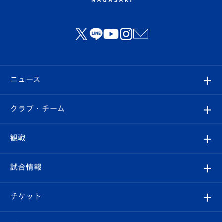
ニュース
すべて
クラブ・チーム
トップチーム
クラブプロフィール
観戦
クラブ
フィロソフィー
観戦ルール
試合情報
試合情報
クラブ概要
観戦ツアー
試合日程/結果
チケット
ファンクラブ
エンブレム紹介
はじめての観戦ガイド
順位表