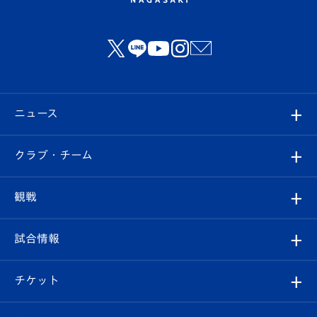
ニュース
すべて
クラブ・チーム
トップチーム
クラブプロフィール
観戦
クラブ
フィロソフィー
観戦ルール
試合情報
試合情報
クラブ概要
観戦ツアー
試合日程/結果
チケット
ファンクラブ
エンブレム紹介
はじめての観戦ガイド
順位表