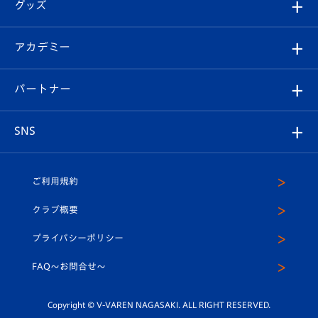
チケット
グッズ
チケット
選手プロフィール
Revive Team
フォトギャラリー
シーズンシート
オンラインショップ
アカデミー
イベント
スタッフプロフィール
スタジアムへのアクセス
スタジアムグルメ
V-LOVERS（ファンクラブ）
2026-27ユニフォーム
メディア
育成からのお知らせ
パートナー
マスコット紹介
ヴィヴィくんの長崎おもてなしガイド
はじめての観戦ガイド
プレイヤーズスイート
店舗情報
グッズ
アカデミー
チームスケジュール
V-EXPRESS
パートナー企業一覧
SNS
（ユニフォーム入場）
ホームタウン
U-18
クラブハウス（練習場）
パートナー募集
公式Twitter
ご利用規約
アカデミー
U-15
応援メディア
法人限定 VIP BOX
ヴィヴィくんインスタグラム
クラブ概要
スクール
U-12
メディア出演情報
プライバシーポリシー
公式LINE＠
スクール
FAQ〜お問合せ〜
平和祈念活動
Youtube公式チャンネル
ホームタウン活動
Copyright © V-VAREN NAGASAKI. ALL RIGHT RESERVED.