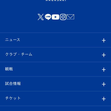
ニュース
すべて
クラブ・チーム
トップチーム
クラブプロフィール
観戦
クラブ
フィロソフィー
観戦ルール
試合情報
試合情報
クラブ概要
観戦ツアー
試合日程/結果
チケット
ファンクラブ
エンブレム紹介
はじめての観戦ガイド
順位表