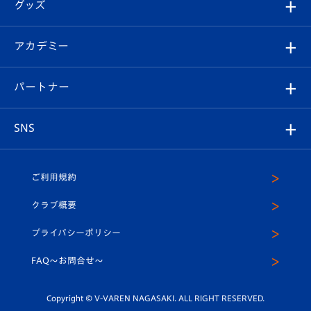
チケット
グッズ
チケット
選手プロフィール
Revive Team
フォトギャラリー
シーズンシート
オンラインショップ
アカデミー
イベント
スタッフプロフィール
スタジアムへのアクセス
スタジアムグルメ
V-LOVERS（ファンクラブ）
2026-27ユニフォーム
メディア
育成からのお知らせ
パートナー
マスコット紹介
ヴィヴィくんの長崎おもてなしガイド
はじめての観戦ガイド
プレイヤーズスイート
店舗情報
グッズ
アカデミー
チームスケジュール
V-EXPRESS
パートナー企業一覧
SNS
（ユニフォーム入場）
ホームタウン
U-18
クラブハウス（練習場）
パートナー募集
公式Twitter
ご利用規約
アカデミー
U-15
応援メディア
法人限定 VIP BOX
ヴィヴィくんインスタグラム
クラブ概要
スクール
U-12
メディア出演情報
プライバシーポリシー
公式LINE＠
スクール
FAQ〜お問合せ〜
平和祈念活動
Youtube公式チャンネル
ホームタウン活動
Copyright © V-VAREN NAGASAKI. ALL RIGHT RESERVED.