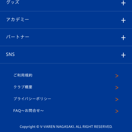
チケット
グッズ
チケット
選手プロフィール
Revive Team
フォトギャラリー
シーズンシート
オンラインショップ
アカデミー
イベント
スタッフプロフィール
スタジアムへのアクセス
スタジアムグルメ
V-LOVERS（ファンクラブ）
2026-27ユニフォーム
メディア
育成からのお知らせ
パートナー
マスコット紹介
ヴィヴィくんの長崎おもてなしガイド
はじめての観戦ガイド
プレイヤーズスイート
店舗情報
グッズ
アカデミー
チームスケジュール
V-EXPRESS
パートナー企業一覧
SNS
（ユニフォーム入場）
ホームタウン
U-18
クラブハウス（練習場）
パートナー募集
公式Twitter
ご利用規約
アカデミー
U-15
応援メディア
法人限定 VIP BOX
ヴィヴィくんインスタグラム
クラブ概要
スクール
U-12
メディア出演情報
プライバシーポリシー
公式LINE＠
スクール
FAQ〜お問合せ〜
平和祈念活動
Youtube公式チャンネル
ホームタウン活動
Copyright © V-VAREN NAGASAKI. ALL RIGHT RESERVED.