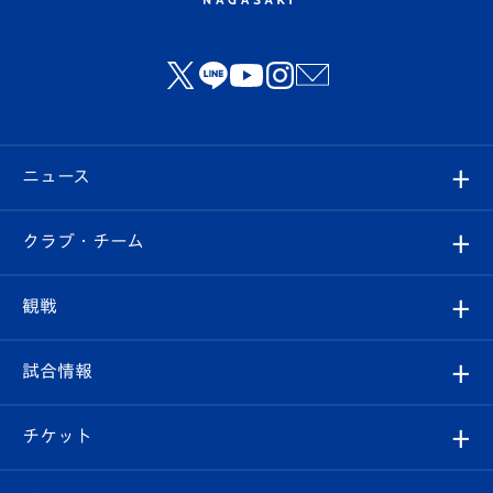
ニュース
すべて
クラブ・チーム
トップチーム
クラブプロフィール
観戦
クラブ
フィロソフィー
観戦ルール
試合情報
試合情報
クラブ概要
観戦ツアー
試合日程/結果
チケット
ファンクラブ
エンブレム紹介
はじめての観戦ガイド
順位表