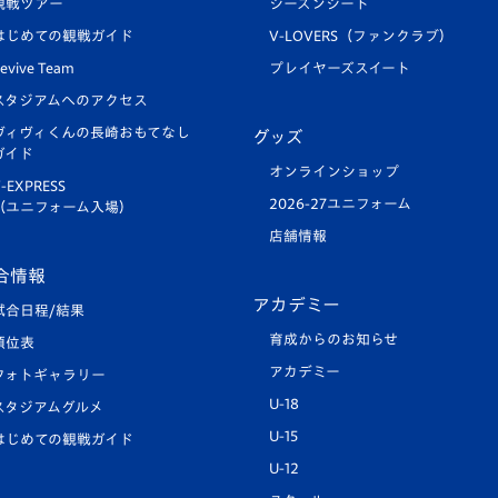
観戦ツアー
シーズンシート
はじめての観戦ガイド
V-LOVERS（ファンクラブ）
evive Team
プレイヤーズスイート
スタジアムへのアクセス
ヴィヴィくんの長崎おもてなし
グッズ
ガイド
オンラインショップ
-EXPRESS
2026-27ユニフォーム
（ユニフォーム入場）
店舗情報
合情報
アカデミー
試合日程/結果
育成からのお知らせ
順位表
アカデミー
フォトギャラリー
U-18
スタジアムグルメ
U-15
はじめての観戦ガイド
U-12