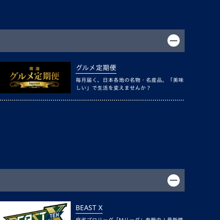
グルメ定期便
毎月届く、日本各地の名物・名産品。「美味
しい」で生活を変えませんか？
BEAST X
麻雀プロリーグ「Mリーグ」参戦中！最新情