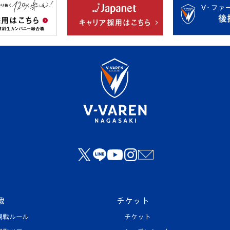
戦
チケット
観戦ルール
チケット