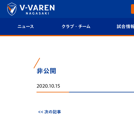
ニュース
クラブ・チーム
試合情
すべて
クラブプロフィール
試合日程/結果
トップチーム
フィロソフィー
試合情報
非公開
クラブ
クラブ概要
順位表
2020.10.15
試合情報
エンブレム紹介
U-21 Jリーグ
ファンクラブ
選手プロフィール
フォトギャラ
<< 次の記事
チケット
スタッフプロフィール
スタジアムグ