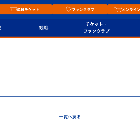
単日チケット
ファンクラブ
オンライ
チケット・
報
観戦
ファンクラブ
観戦ルール
チケット
オンラ
はじめての観戦ガイ
シーズンシート
2026
ド
ム
プレイヤーズスイート
Revive Team
店舗情
関連
V-LOVERS（ファン
スタジアムへのアク
クラブ）
セス
リー
一覧へ戻る
ヴィヴィくんの長崎
ルメ
おもてなしガイド