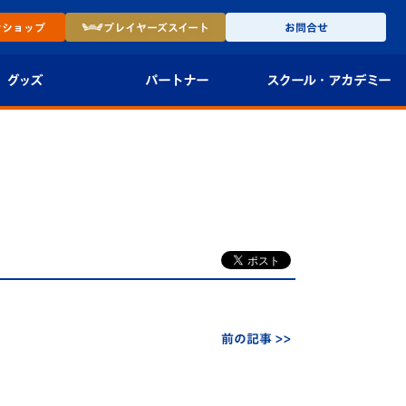
ン
ショップ
プレイヤーズ
スイート
お問合せ
グッズ
パートナー
スクール・
アカデミー
インショップ
パートナー企業一覧
アカデミー
-27ユニフォー
パートナー募集
U-18
法人限定 VIP BOX
U-15
報
U-12
スクール
前の記事 >>