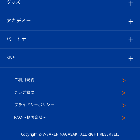
チケット
グッズ
チケット
選手プロフィール
Revive Team
フォトギャラリー
シーズンシート
オンラインショップ
アカデミー
イベント
スタッフプロフィール
スタジアムへのアクセス
スタジアムグルメ
V-LOVERS（ファンクラブ）
2026-27ユニフォーム
メディア
育成からのお知らせ
パートナー
マスコット紹介
ヴィヴィくんの長崎おもてなしガイド
はじめての観戦ガイド
プレイヤーズスイート
店舗情報
グッズ
アカデミー
チームスケジュール
V-EXPRESS
パートナー企業一覧
SNS
（ユニフォーム入場）
ホームタウン
U-18
クラブハウス（練習場）
パートナー募集
公式Twitter
ご利用規約
アカデミー
U-15
応援メディア
法人限定 VIP BOX
ヴィヴィくんインスタグラム
クラブ概要
スクール
U-12
メディア出演情報
プライバシーポリシー
公式LINE＠
スクール
FAQ〜お問合せ〜
平和祈念活動
Youtube公式チャンネル
ホームタウン活動
Copyright © V-VAREN NAGASAKI. ALL RIGHT RESERVED.