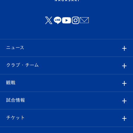
ニュース
すべて
クラブ・チーム
トップチーム
クラブプロフィール
観戦
クラブ
フィロソフィー
観戦ルール
試合情報
試合情報
クラブ概要
観戦ツアー
試合日程/結果
チケット
ファンクラブ
エンブレム紹介
はじめての観戦ガイド
順位表