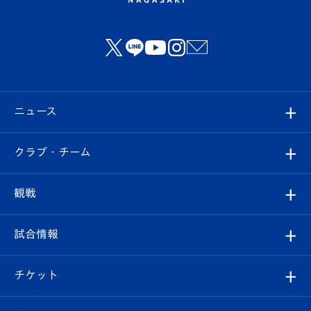
ニュース
すべて
クラブ・チーム
トップチーム
クラブプロフィール
観戦
クラブ
フィロソフィー
観戦ルール
試合情報
試合情報
クラブ概要
観戦ツアー
試合日程/結果
チケット
ファンクラブ
エンブレム紹介
はじめての観戦ガイド
順位表