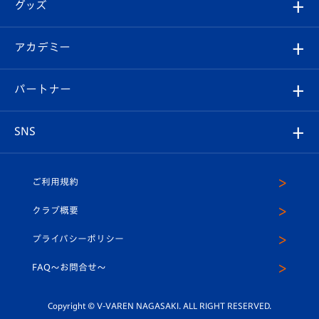
チケット
グッズ
チケット
選手プロフィール
Revive Team
フォトギャラリー
シーズンシート
オンラインショップ
アカデミー
イベント
スタッフプロフィール
スタジアムへのアクセス
スタジアムグルメ
V-LOVERS（ファンクラブ）
2026-27ユニフォーム
メディア
育成からのお知らせ
パートナー
マスコット紹介
ヴィヴィくんの長崎おもてなしガイド
はじめての観戦ガイド
プレイヤーズスイート
店舗情報
グッズ
アカデミー
チームスケジュール
V-EXPRESS
パートナー企業一覧
SNS
（ユニフォーム入場）
ホームタウン
U-18
クラブハウス（練習場）
パートナー募集
公式Twitter
ご利用規約
アカデミー
U-15
応援メディア
法人限定 VIP BOX
ヴィヴィくんインスタグラム
クラブ概要
スクール
U-12
メディア出演情報
プライバシーポリシー
公式LINE＠
スクール
FAQ〜お問合せ〜
平和祈念活動
Youtube公式チャンネル
ホームタウン活動
Copyright © V-VAREN NAGASAKI. ALL RIGHT RESERVED.