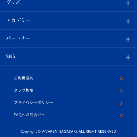
チケット
グッズ
チケット
選手プロフィール
Revive Team
フォトギャラリー
シーズンシート
オンラインショップ
アカデミー
イベント
スタッフプロフィール
スタジアムへのアクセス
スタジアムグルメ
V-LOVERS（ファンクラブ）
2026-27ユニフォーム
メディア
育成からのお知らせ
パートナー
マスコット紹介
ヴィヴィくんの長崎おもてなしガイド
はじめての観戦ガイド
プレイヤーズスイート
店舗情報
グッズ
アカデミー
チームスケジュール
V-EXPRESS
パートナー企業一覧
SNS
（ユニフォーム入場）
ホームタウン
U-18
クラブハウス（練習場）
パートナー募集
公式Twitter
ご利用規約
アカデミー
U-15
応援メディア
法人限定 VIP BOX
ヴィヴィくんインスタグラム
クラブ概要
スクール
U-12
メディア出演情報
プライバシーポリシー
公式LINE＠
スクール
FAQ〜お問合せ〜
平和祈念活動
Youtube公式チャンネル
ホームタウン活動
Copyright © V-VAREN NAGASAKI. ALL RIGHT RESERVED.