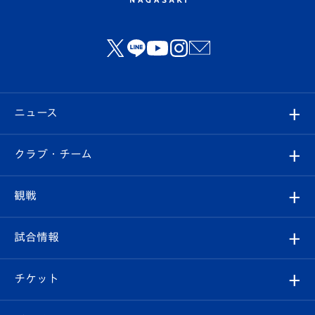
ニュース
すべて
クラブ・チーム
トップチーム
クラブプロフィール
観戦
クラブ
フィロソフィー
観戦ルール
試合情報
試合情報
クラブ概要
観戦ツアー
試合日程/結果
チケット
ファンクラブ
エンブレム紹介
はじめての観戦ガイド
順位表