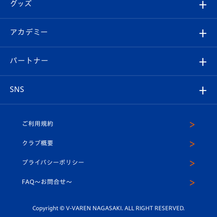
チケット
グッズ
チケット
選手プロフィール
Revive Team
フォトギャラリー
シーズンシート
オンラインショップ
アカデミー
イベント
スタッフプロフィール
スタジアムへのアクセス
スタジアムグルメ
V-LOVERS（ファンクラブ）
2026-27ユニフォーム
メディア
育成からのお知らせ
パートナー
マスコット紹介
ヴィヴィくんの長崎おもてなしガイド
はじめての観戦ガイド
プレイヤーズスイート
店舗情報
グッズ
アカデミー
チームスケジュール
V-EXPRESS
パートナー企業一覧
SNS
（ユニフォーム入場）
ホームタウン
U-18
クラブハウス（練習場）
パートナー募集
公式Twitter
ご利用規約
アカデミー
U-15
応援メディア
法人限定 VIP BOX
ヴィヴィくんインスタグラム
クラブ概要
スクール
U-12
メディア出演情報
プライバシーポリシー
公式LINE＠
スクール
FAQ〜お問合せ〜
平和祈念活動
Youtube公式チャンネル
ホームタウン活動
Copyright © V-VAREN NAGASAKI. ALL RIGHT RESERVED.