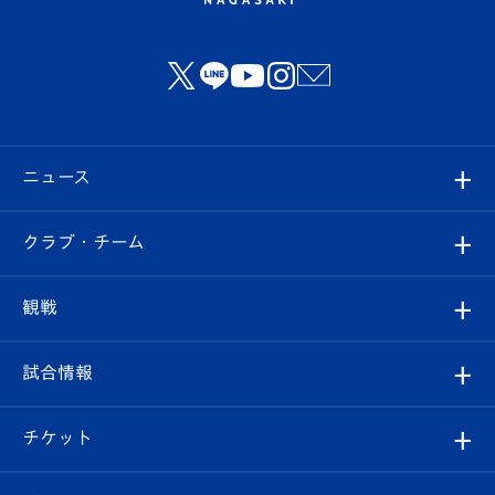
ニュース
すべて
クラブ・チーム
トップチーム
クラブプロフィール
観戦
クラブ
フィロソフィー
観戦ルール
試合情報
試合情報
クラブ概要
観戦ツアー
試合日程/結果
チケット
ファンクラブ
エンブレム紹介
はじめての観戦ガイド
順位表