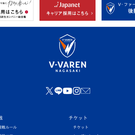
戦
チケット
観戦ルール
チケット