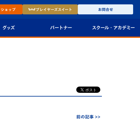
ン
ショップ
プレイヤーズ
スイート
お問合せ
グッズ
パートナー
スクール・
アカデミー
インショップ
パートナー企業一覧
アカデミー
-27ユニフォー
パートナー募集
U-18
法人限定 VIP BOX
U-15
報
U-12
スクール
前の記事 >>