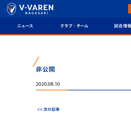
ニュース
クラブ・チーム
試合情
すべて
クラブプロフィール
試合日程/結果
トップチーム
フィロソフィー
試合情報
非公開
クラブ
クラブ概要
順位表
2020.08.10
試合情報
エンブレム紹介
U-21 Jリーグ
ファンクラブ
選手プロフィール
フォトギャラ
<< 次の記事
チケット
スタッフプロフィール
スタジアムグ