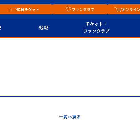
単日チケット
ファンクラブ
オンライ
チケット・
報
観戦
ファンクラブ
観戦ルール
チケット
オンラ
はじめての観戦ガイ
シーズンシート
2026
ド
ム
プレイヤーズスイート
Revive Team
店舗情
関連
V-LOVERS（ファン
スタジアムへのアク
クラブ）
セス
リー
一覧へ戻る
ヴィヴィくんの長崎
ルメ
おもてなしガイド