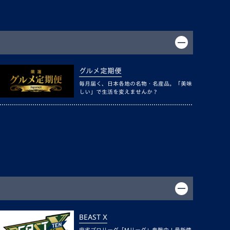
グルメ定期便
毎月届く、日本各地の名物・名産品。「美味
しい」で生活を変えませんか？
BEAST X
麻雀プロリーグ「Mリーグ」参戦中！最新情