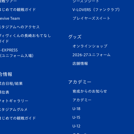
観戦ツアー
シーズンシート
はじめての観戦ガイド
V-LOVERS（ファンクラブ）
evive Team
プレイヤーズスイート
スタジアムへのアクセス
ヴィヴィくんの長崎おもてなし
グッズ
ガイド
オンラインショップ
-EXPRESS
2026-27ユニフォーム
（ユニフォーム入場）
店舗情報
合情報
アカデミー
試合日程/結果
育成からのお知らせ
順位表
アカデミー
フォトギャラリー
U-18
スタジアムグルメ
U-15
はじめての観戦ガイド
U-12