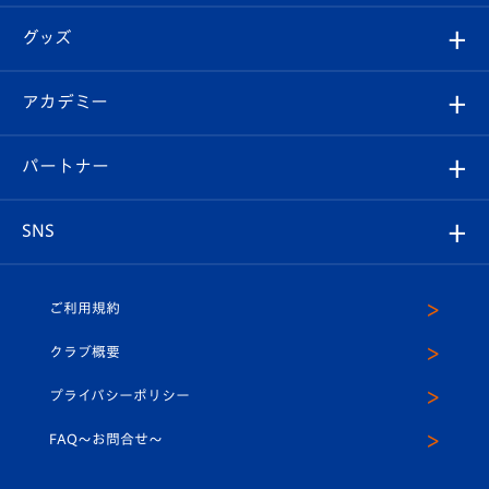
エンブレム紹介
はじめての観戦ガイド
順位表
チケット
グッズ
チケット
選手プロフィール
Revive Team
フォトギャラリー
シーズンシート
オンラインショップ
アカデミー
イベント
スタッフプロフィール
スタジアムへのアクセス
スタジアムグルメ
V-LOVERS（ファンクラブ）
2026-27ユニフォーム
メディア
育成からのお知らせ
パートナー
マスコット紹介
ヴィヴィくんの長崎おもてなしガイド
はじめての観戦ガイド
プレイヤーズスイート
店舗情報
グッズ
アカデミー
チームスケジュール
V-EXPRESS
パートナー企業一覧
SNS
（ユニフォーム入場）
ホームタウン
U-18
クラブハウス（練習場）
パートナー募集
公式Twitter
ご利用規約
アカデミー
U-15
応援メディア
法人限定 VIP BOX
ヴィヴィくんインスタグラム
クラブ概要
スクール
U-12
メディア出演情報
プライバシーポリシー
公式LINE＠
スクール
FAQ〜お問合せ〜
平和祈念活動
Youtube公式チャンネル