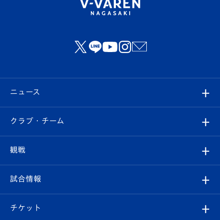
ニュース
すべて
クラブ・チーム
トップチーム
クラブプロフィール
観戦
クラブ
フィロソフィー
観戦ルール
試合情報
試合情報
クラブ概要
観戦ツアー
試合日程/結果
チケット
ファンクラブ