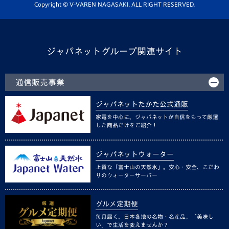
ホームタウン活動
Copyright © V-VAREN NAGASAKI. ALL RIGHT RESERVED.
ジャパネットグループ関連サイト
通信販売事業
ジャパネットたかた公式通販
家電を中心に、ジャパネットが自信をもって厳選
した商品だけをご紹介！
ジャパネットウォーター
上質な「富士山の天然水」。安心・安全、こだわ
りのウォーターサーバー
グルメ定期便
毎月届く、日本各地の名物・名産品。「美味し
い」で生活を変えませんか？