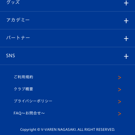
チケット
グッズ
チケット
選手プロフィール
Revive Team
フォトギャラリー
シーズンシート
オンラインショップ
アカデミー
イベント
スタッフプロフィール
スタジアムへのアクセス
スタジアムグルメ
V-LOVERS（ファンクラブ）
2026-27ユニフォーム
メディア
育成からのお知らせ
パートナー
マスコット紹介
ヴィヴィくんの長崎おもてなしガイド
はじめての観戦ガイド
プレイヤーズスイート
店舗情報
グッズ
アカデミー
チームスケジュール
V-EXPRESS
パートナー企業一覧
SNS
（ユニフォーム入場）
ホームタウン
U-18
クラブハウス（練習場）
パートナー募集
公式Twitter
ご利用規約
アカデミー
U-15
応援メディア
法人限定 VIP BOX
ヴィヴィくんインスタグラム
クラブ概要
スクール
U-12
メディア出演情報
プライバシーポリシー
公式LINE＠
スクール
FAQ〜お問合せ〜
平和祈念活動
Youtube公式チャンネル
ホームタウン活動
Copyright © V-VAREN NAGASAKI. ALL RIGHT RESERVED.