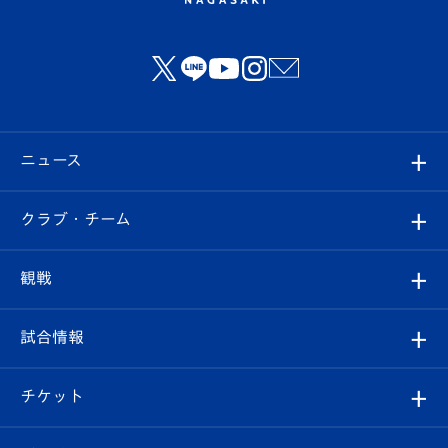
ニュース
すべて
クラブ・チーム
トップチーム
クラブプロフィール
観戦
クラブ
フィロソフィー
観戦ルール
試合情報
試合情報
クラブ概要
観戦ツアー
試合日程/結果
チケット
ファンクラブ
エンブレム紹介
はじめての観戦ガイド
順位表