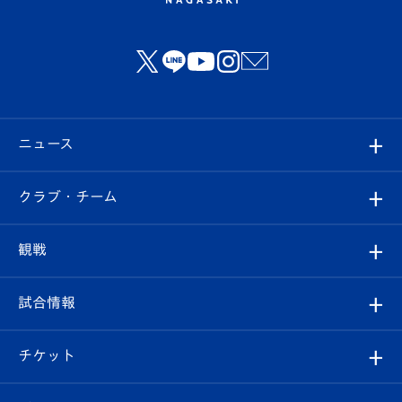
ニュース
すべて
クラブ・チーム
トップチーム
クラブプロフィール
観戦
クラブ
フィロソフィー
観戦ルール
試合情報
試合情報
クラブ概要
観戦ツアー
試合日程/結果
チケット
ファンクラブ
エンブレム紹介
はじめての観戦ガイド
順位表