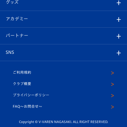
チケット
グッズ
チケット
選手プロフィール
Revive Team
フォトギャラリー
シーズンシート
オンラインショップ
アカデミー
イベント
スタッフプロフィール
スタジアムへのアクセス
スタジアムグルメ
V-LOVERS（ファンクラブ）
2026-27ユニフォーム
メディア
育成からのお知らせ
パートナー
マスコット紹介
ヴィヴィくんの長崎おもてなしガイド
はじめての観戦ガイド
プレイヤーズスイート
店舗情報
グッズ
アカデミー
チームスケジュール
V-EXPRESS
パートナー企業一覧
SNS
（ユニフォーム入場）
ホームタウン
U-18
クラブハウス（練習場）
パートナー募集
公式Twitter
ご利用規約
アカデミー
U-15
応援メディア
法人限定 VIP BOX
ヴィヴィくんインスタグラム
クラブ概要
スクール
U-12
メディア出演情報
プライバシーポリシー
公式LINE＠
スクール
FAQ〜お問合せ〜
平和祈念活動
Youtube公式チャンネル
ホームタウン活動
Copyright © V-VAREN NAGASAKI. ALL RIGHT RESERVED.