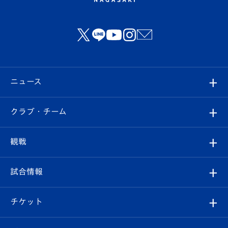
ニュース
すべて
クラブ・チーム
トップチーム
クラブプロフィール
観戦
クラブ
フィロソフィー
観戦ルール
試合情報
試合情報
クラブ概要
観戦ツアー
試合日程/結果
チケット
ファンクラブ
エンブレム紹介
はじめての観戦ガイド
順位表