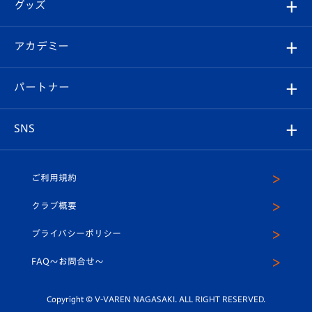
チケット
グッズ
チケット
選手プロフィール
Revive Team
フォトギャラリー
シーズンシート
オンラインショップ
アカデミー
イベント
スタッフプロフィール
スタジアムへのアクセス
スタジアムグルメ
V-LOVERS（ファンクラブ）
2026-27ユニフォーム
メディア
育成からのお知らせ
パートナー
マスコット紹介
ヴィヴィくんの長崎おもてなしガイド
はじめての観戦ガイド
プレイヤーズスイート
店舗情報
グッズ
アカデミー
チームスケジュール
V-EXPRESS
パートナー企業一覧
SNS
（ユニフォーム入場）
ホームタウン
U-18
クラブハウス（練習場）
パートナー募集
公式Twitter
ご利用規約
アカデミー
U-15
応援メディア
法人限定 VIP BOX
ヴィヴィくんインスタグラム
クラブ概要
スクール
U-12
メディア出演情報
プライバシーポリシー
公式LINE＠
スクール
FAQ〜お問合せ〜
平和祈念活動
Youtube公式チャンネル
ホームタウン活動
Copyright © V-VAREN NAGASAKI. ALL RIGHT RESERVED.